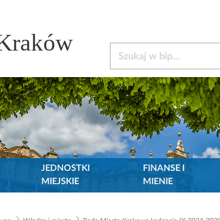
 Kraków
Szukaj w bip
JEDNOSTKI
FINANSE I
MIEJSKIE
MIENIE