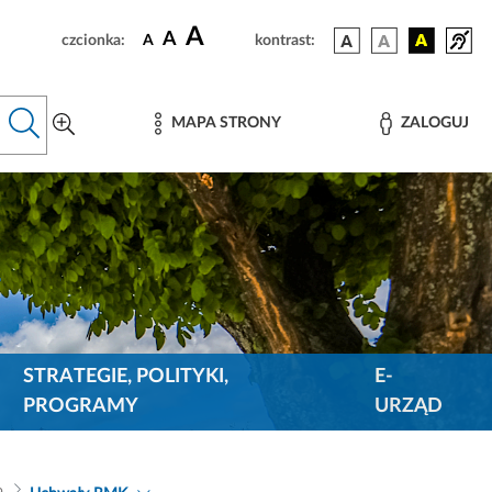
A
A
czcionka:
A
kontrast:
MAPA STRONY
ZALOGUJ
STRATEGIE, POLITYKI,
E-
PROGRAMY
URZĄD