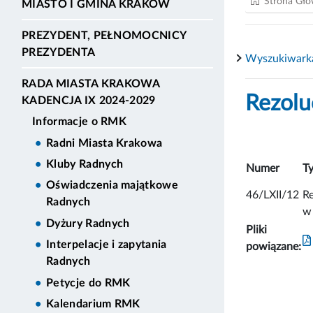
Strona Gł
MIASTO I GMINA KRAKÓW
PREZYDENT, PEŁNOMOCNICY
PREZYDENTA
Wyszukiwarka
RADA MIASTA KRAKOWA
Rezolu
KADENCJA IX 2024-2029
Informacje o RMK
Radni Miasta Krakowa
Kluby Radnych
Numer
Ty
Oświadczenia majątkowe
46/LXII/12
Re
Radnych
w
Dyżury Radnych
Pliki
Interpelacje i zapytania
powiązane:
Radnych
Petycje do RMK
Kalendarium RMK