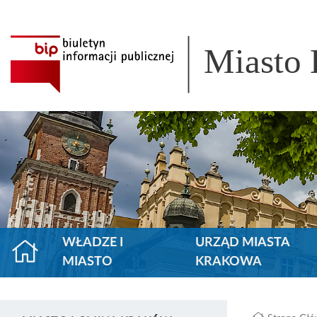
Miasto
WŁADZE I
URZĄD MIASTA
MIASTO
KRAKOWA