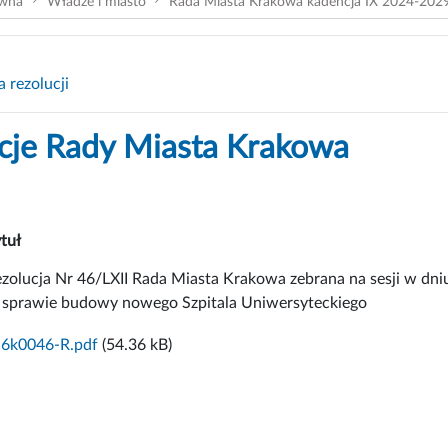
ówna
Władze i miasto
Rada Miasta Krakowa kadencja IX 2024-202
 rezolucji
cje Rady Miasta Krakowa
tuł
zolucja Nr 46/LXII Rada Miasta Krakowa zebrana na sesji w dn
 sprawie budowy nowego Szpitala Uniwersyteckiego
6k0046-R.pdf
(54.36 kB)