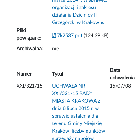
marca 2014 r. w sprawie:
organizacji i zakresu
działania Dzielnicy II
Grzegórzki w Krakowie.
Pliki
7k2537.pdf
(124.39 kB)
powiązane:
Archiwalna:
nie
Data
Numer
Tytuł
uchwalenia
XXI/321/15
UCHWAŁA NR
15/07/08
XXI/321/15 RADY
MIASTA KRAKOWA z
dnia 8 lipca 2015 r. w
sprawie ustalenia dla
terenu Gminy Miejskiej
Kraków, liczby punktów
sprzedaży napojów