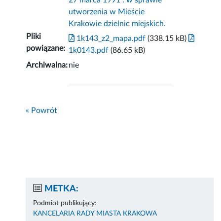
27 marca 1991 . w sprawie
utworzenia w Mieście
Krakowie dzielnic miejskich.
Pliki
1k143_z2_mapa.pdf
(338.15 kB)
powiązane:
1k0143.pdf
(86.65 kB)
Archiwalna:
nie
« Powrót
METKA:
Podmiot publikujący:
KANCELARIA RADY MIASTA KRAKOWA