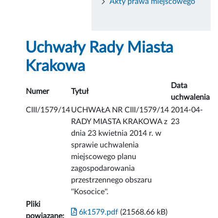
Akty prawa miejscowego
Uchwały Rady Miasta
Krakowa
Data
Numer
Tytuł
uchwalenia
CIII/1579/14
UCHWAŁA NR CIII/1579/14
2014-04-
RADY MIASTA KRAKOWA z
23
dnia 23 kwietnia 2014 r. w
sprawie uchwalenia
miejscowego planu
zagospodarowania
przestrzennego obszaru
''Kosocice''.
Pliki
6k1579.pdf
(21568.66 kB)
powiązane: