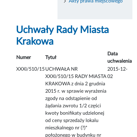
Akty prawa miejscowego
Uchwały Rady Miasta
Krakowa
Data
Numer
Tytuł
uchwalenia
XXXI/510/15
UCHWAŁA NR
2015-12-
XXXI/510/15 RADY MIASTA
02
KRAKOWA z dnia 2 grudnia
2015 r. w sprawie wyrażenia
zgody na odstąpienie od
żądania zwrotu 1/2 części
kwoty bonifikaty udzielonej
od ceny sprzedaży lokalu
mieszkalnego nr (?)*
położonego w budynku nr