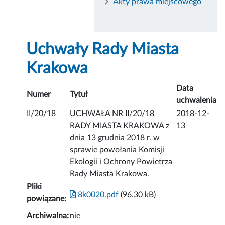
Akty prawa miejscowego
Uchwały Rady Miasta
Krakowa
Data
Numer
Tytuł
uchwalenia
II/20/18
UCHWAŁA NR II/20/18
2018-12-
RADY MIASTA KRAKOWA z
13
dnia 13 grudnia 2018 r. w
sprawie powołania Komisji
Ekologii i Ochrony Powietrza
Rady Miasta Krakowa.
Pliki
8k0020.pdf
(96.30 kB)
powiązane:
Archiwalna:
nie