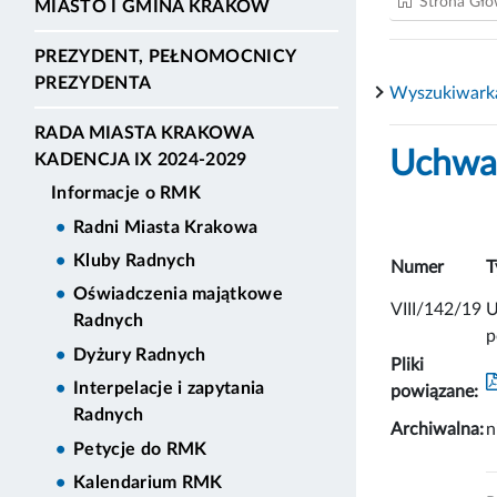
Strona Gł
MIASTO I GMINA KRAKÓW
PREZYDENT, PEŁNOMOCNICY
PREZYDENTA
Wyszukiwark
RADA MIASTA KRAKOWA
Uchwał
KADENCJA IX 2024-2029
Informacje o RMK
Radni Miasta Krakowa
Kluby Radnych
Numer
T
Oświadczenia majątkowe
VIII/142/19
U
Radnych
p
Dyżury Radnych
Pliki
Interpelacje i zapytania
powiązane:
Radnych
Archiwalna:
n
Petycje do RMK
Kalendarium RMK