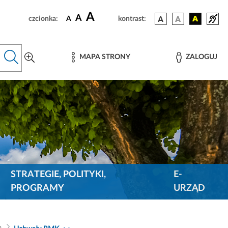
A
A
czcionka:
A
kontrast:
MAPA STRONY
ZALOGUJ
STRATEGIE, POLITYKI,
E-
PROGRAMY
URZĄD