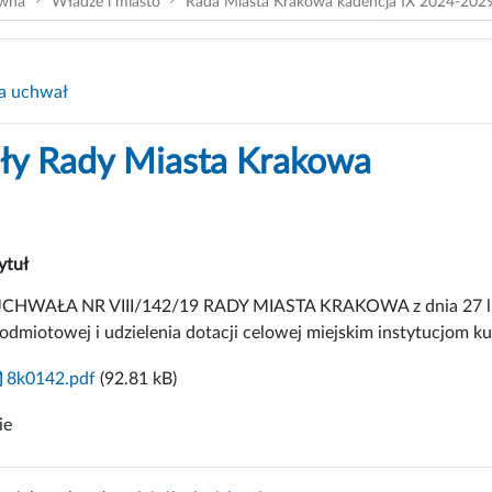
ówna
Władze i miasto
Rada Miasta Krakowa kadencja IX 2024-202
a uchwał
y Rady Miasta Krakowa
ytuł
CHWAŁA NR VIII/142/19 RADY MIASTA KRAKOWA z dnia 27 luteg
odmiotowej i udzielenia dotacji celowej miejskim instytucjom ku
8k0142.pdf
(92.81 kB)
ie