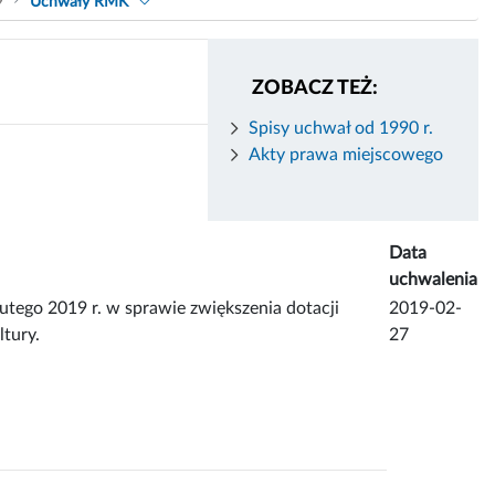
9
Uchwały RMK
ZOBACZ TEŻ:
Spisy uchwał od 1990 r.
Akty prawa miejscowego
Data
uchwalenia
o 2019 r. w sprawie zwiększenia dotacji
2019-02-
ltury.
27