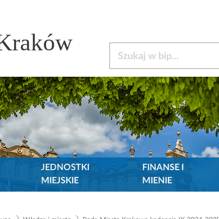
 Kraków
Szukaj w bip
JEDNOSTKI
FINANSE I
MIEJSKIE
MIENIE