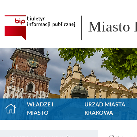
Miasto
WŁADZE I
URZĄD MIASTA
MIASTO
KRAKOWA