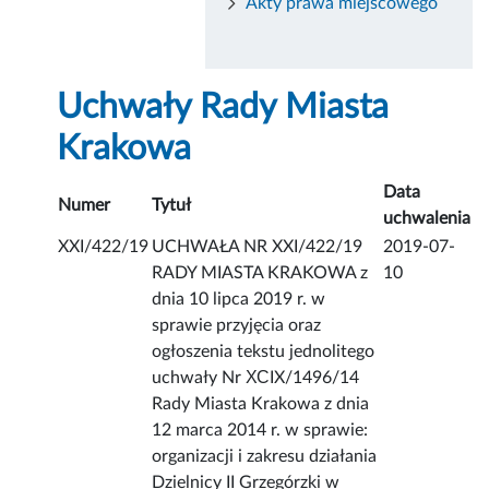
Akty prawa miejscowego
Uchwały Rady Miasta
Krakowa
Data
Numer
Tytuł
uchwalenia
XXI/422/19
UCHWAŁA NR XXI/422/19
2019-07-
RADY MIASTA KRAKOWA z
10
dnia 10 lipca 2019 r. w
sprawie przyjęcia oraz
ogłoszenia tekstu jednolitego
uchwały Nr ХСIX/1496/14
Rady Miasta Krakowa z dnia
12 marca 2014 r. w sprawie:
organizacji i zakresu działania
Dzielnicy II Grzegórzki w