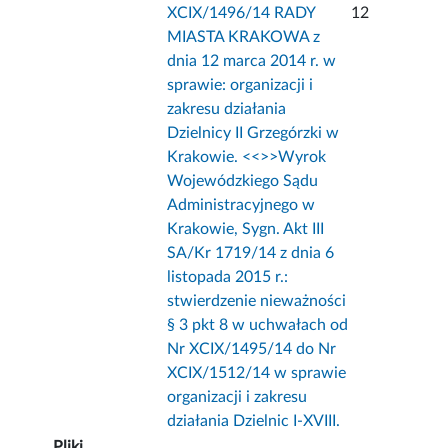
XCIX/1496/14 RADY
12
MIASTA KRAKOWA z
dnia 12 marca 2014 r. w
sprawie: organizacji i
zakresu działania
Dzielnicy II Grzegórzki w
Krakowie. <<
>>Wyrok
Wojewódzkiego Sądu
Administracyjnego w
Krakowie, Sygn. Akt III
SA/Kr 1719/14 z dnia 6
listopada 2015 r.:
stwierdzenie nieważności
§ 3 pkt 8 w uchwałach od
Nr XCIX/1495/14 do Nr
XCIX/1512/14 w sprawie
organizacji i zakresu
działania Dzielnic I-XVIII.
Pliki