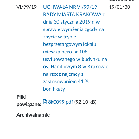
VI/99/19
UCHWAŁA NR VI/99/19
19/01/30
RADY MIASTA KRAKOWA z
dnia 30 stycznia 2019 r. w
sprawie wyrażenia zgody na
zbycie w trybie
bezprzetargowym lokalu
mieszkalnego nr 108
usytuowanego w budynku na
os. Handlowym 8 w Krakowie
na rzecz najemcy z
zastosowaniem 41 %
bonifikaty.
Pliki
8k0099.pdf
(92.10 kB)
powiązane:
Archiwalna:
nie