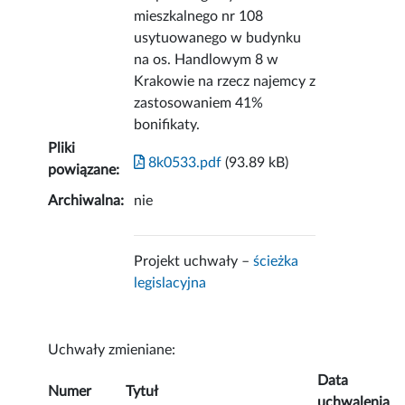
mieszkalnego nr 108
usytuowanego w budynku
na os. Handlowym 8 w
Krakowie na rzecz najemcy z
zastosowaniem 41%
bonifikaty.
Pliki
8k0533.pdf
(93.89 kB)
powiązane:
Archiwalna:
nie
Projekt uchwały –
ścieżka
legislacyjna
Uchwały zmieniane:
Data
Numer
Tytuł
uchwalenia