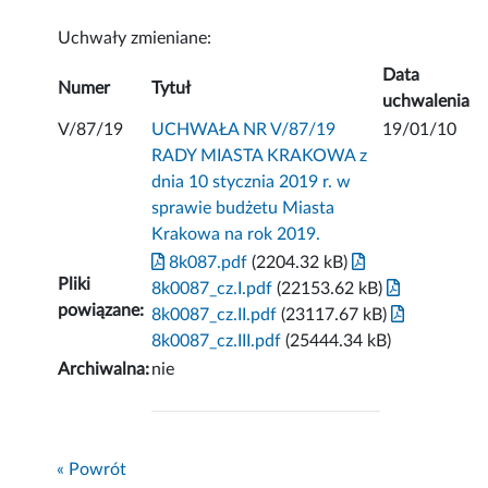
Uchwały zmieniane:
Data
Numer
Tytuł
uchwalenia
V/87/19
UCHWAŁA NR V/87/19
19/01/10
RADY MIASTA KRAKOWA z
dnia 10 stycznia 2019 r. w
sprawie budżetu Miasta
Krakowa na rok 2019.
8k087.pdf
(2204.32 kB)
Pliki
8k0087_cz.I.pdf
(22153.62 kB)
powiązane:
8k0087_cz.II.pdf
(23117.67 kB)
8k0087_cz.III.pdf
(25444.34 kB)
Archiwalna:
nie
« Powrót