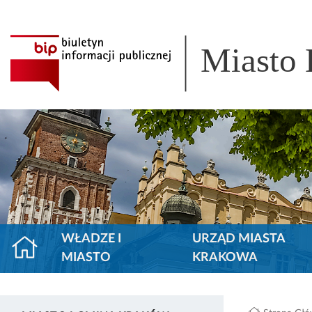
Miasto
WŁADZE I
URZĄD MIASTA
MIASTO
KRAKOWA