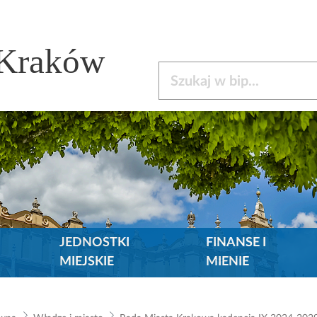
 Kraków
Szukaj w bip
JEDNOSTKI
FINANSE I
MIEJSKIE
MIENIE