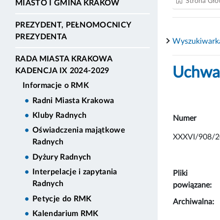
Strona Gł
MIASTO I GMINA KRAKÓW
PREZYDENT, PEŁNOMOCNICY
PREZYDENTA
Wyszukiwark
RADA MIASTA KRAKOWA
Uchwał
KADENCJA IX 2024-2029
Informacje o RMK
Radni Miasta Krakowa
Kluby Radnych
Numer
Oświadczenia majątkowe
XXXVI/908/2
Radnych
Dyżury Radnych
Interpelacje i zapytania
Pliki
Radnych
powiązane:
Petycje do RMK
Archiwalna:
Kalendarium RMK