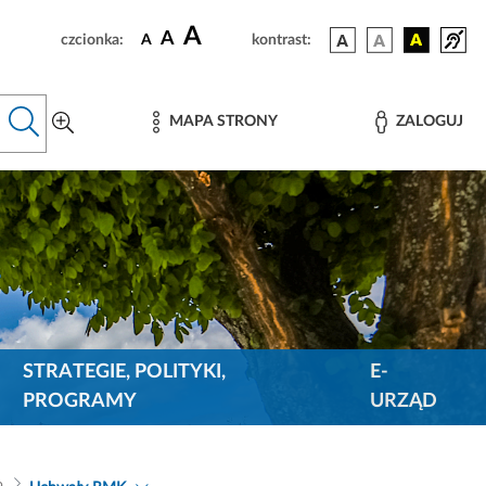
A
A
czcionka:
A
kontrast:
MAPA STRONY
ZALOGUJ
STRATEGIE, POLITYKI,
E-
PROGRAMY
URZĄD