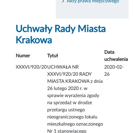
Akty prawa miejscowego
Uchwały Rady Miasta
Krakowa
Data
Numer
Tytuł
uchwalenia
XXXVI/920/20
UCHWAŁA NR
2020-02-
XXXVI/920/20 RADY
26
MIASTA KRAKOWA z dnia
26 lutego 2020 r. w
sprawie wyrażenia zgody
na sprzedaż w drodze
przetargu ustnego
nieograniczonego lokalu
mieszkalnego oznaczonego
Nr 1 stanowiącego