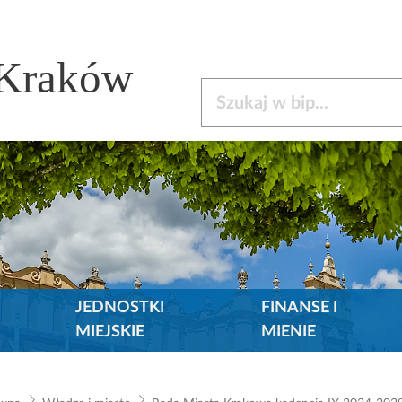
 Kraków
Szukaj w bip
JEDNOSTKI
FINANSE I
MIEJSKIE
MIENIE