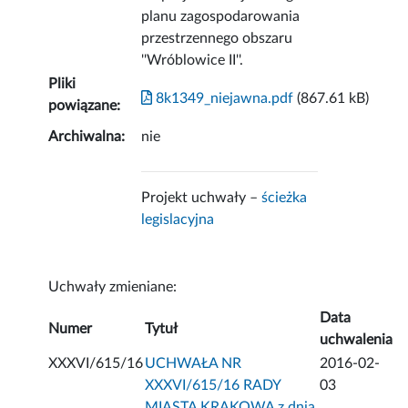
planu zagospodarowania
przestrzennego obszaru
''Wróblowice II''.
Pliki
8k1349_niejawna.pdf
(867.61 kB)
powiązane:
Archiwalna:
nie
Projekt uchwały –
ścieżka
legislacyjna
Uchwały zmieniane:
Data
Numer
Tytuł
uchwalenia
XXXVI/615/16
UCHWAŁA NR
2016-02-
XXXVI/615/16 RADY
03
MIASTA KRAKOWA z dnia