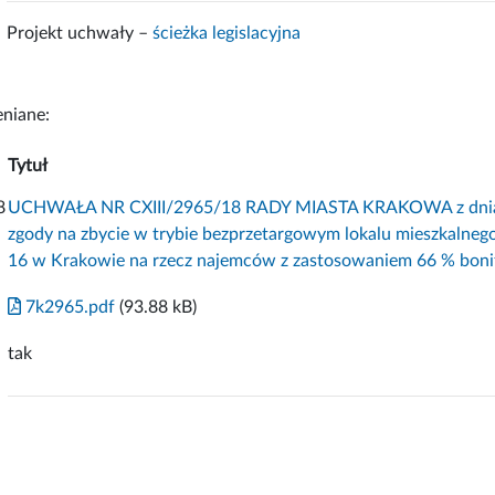
Projekt uchwały –
ścieżka legislacyjna
niane:
Tytuł
8
UCHWAŁA NR CXIII/2965/18 RADY MIASTA KRAKOWA z dnia 10
zgody na zbycie w trybie bezprzetargowym lokalu mieszkalne
16 w Krakowie na rzecz najemców z zastosowaniem 66 % bonif
7k2965.pdf
(93.88 kB)
tak