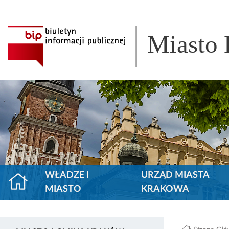
Miasto
WŁADZE I
URZĄD MIASTA
MIASTO
KRAKOWA