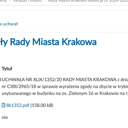
ówna
Władze i miasto
Rada Miasta Krakowa kadencja IX 2024-202
a uchwał
y Rady Miasta Krakowa
Tytuł
0
UCHWAŁA NR XLIX/1352/20 RADY MIASTA KRAKOWA z dnia 2 g
nr CXIII/2965/18 w sprawie wyrażenia zgody na zbycie w tryb
usytuowanego w budynku na os. Zielonym 16 w Krakowie na r
8k1352.pdf
(158.00 kB)
nie