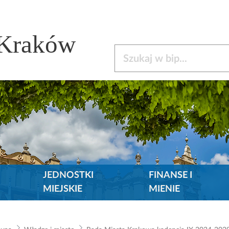
 Kraków
Szukaj w bip
JEDNOSTKI
FINANSE I
MIEJSKIE
MIENIE