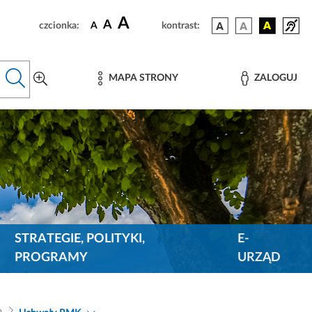
A
A
czcionka:
A
kontrast:
MAPA STRONY
ZALOGUJ
STRATEGIE, POLITYKI,
E-
PROGRAMY
URZĄD