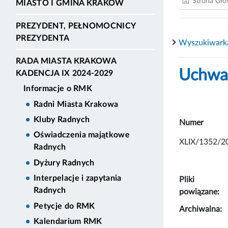
Strona Gł
MIASTO I GMINA KRAKÓW
PREZYDENT, PEŁNOMOCNICY
PREZYDENTA
Wyszukiwark
RADA MIASTA KRAKOWA
Uchwał
KADENCJA IX 2024-2029
Informacje o RMK
Radni Miasta Krakowa
Kluby Radnych
Numer
Oświadczenia majątkowe
XLIX/1352/2
Radnych
Dyżury Radnych
Interpelacje i zapytania
Pliki
Radnych
powiązane:
Petycje do RMK
Archiwalna:
Kalendarium RMK