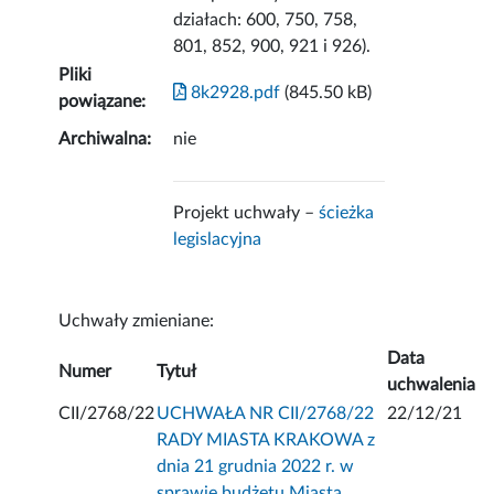
działach: 600, 750, 758,
801, 852, 900, 921 i 926).
Pliki
8k2928.pdf
(845.50 kB)
powiązane:
Archiwalna:
nie
Projekt uchwały –
ścieżka
legislacyjna
Uchwały zmieniane:
Data
Numer
Tytuł
uchwalenia
CII/2768/22
UCHWAŁA NR CII/2768/22
22/12/21
RADY MIASTA KRAKOWA z
dnia 21 grudnia 2022 r. w
sprawie budżetu Miasta