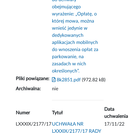
obejmującego
wyrażenie: „Opłatę, o
której mowa, można
wnieść jedynie w
dedykowanych
aplikacjach mobilnych
do wnoszenia opłat za
parkowanie, na
zasadach w nich
określonych”.
Pliki powiązane:
8k2851.pdf
(972.82 kB)
Archiwalna:
nie
Data
Numer
Tytuł
uchwalenia
LXXXIX/2177/17
UCHWAŁA NR
17/11/22
LXXXIX/2177/17 RADY