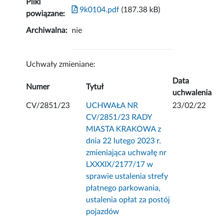
Pliki
9k0104.pdf
(187.38 kB)
powiązane:
Archiwalna:
nie
Uchwały zmieniane:
Data
Numer
Tytuł
uchwalenia
CV/2851/23
UCHWAŁA NR
23/02/22
CV/2851/23 RADY
MIASTA KRAKOWA z
dnia 22 lutego 2023 r.
zmieniająca uchwałę nr
LXXXIX/2177/17 w
sprawie ustalenia strefy
płatnego parkowania,
ustalenia opłat za postój
pojazdów