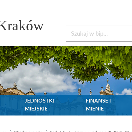
 Kraków
Szukaj w bip
JEDNOSTKI
FINANSE I
MIEJSKIE
MIENIE