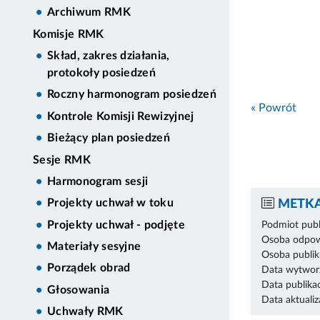
Archiwum RMK
Komisje RMK
Skład, zakres działania,
protokoły posiedzeń
Roczny harmonogram posiedzeń
« Powrót
Kontrole Komisji Rewizyjnej
Bieżący plan posiedzeń
Sesje RMK
Harmonogram sesji
Projekty uchwał w toku
METKA
Projekty uchwał - podjęte
Podmiot publ
Osoba odpowi
Materiały sesyjne
Osoba publik
Porządek obrad
Data wytworz
Data publikac
Głosowania
Data aktualiza
Uchwały RMK