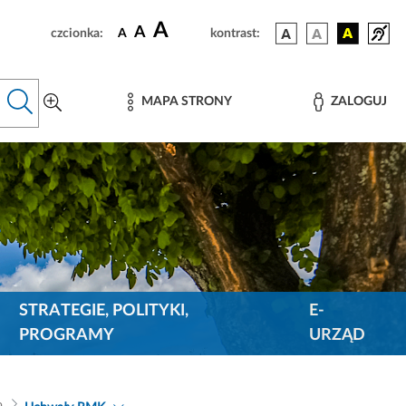
A
A
czcionka:
A
kontrast:
MAPA STRONY
ZALOGUJ
STRATEGIE, POLITYKI,
E-
PROGRAMY
URZĄD