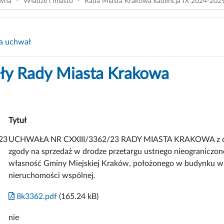
ówna
Władze i miasto
Rada Miasta Krakowa kadencja IX 2024-202
a uchwał
y Rady Miasta Krakowa
Tytuł
23
UCHWAŁA NR CXXIII/3362/23 RADY MIASTA KRAKOWA z dnia 
zgody na sprzedaż w drodze przetargu ustnego nieograniczon
własność Gminy Miejskiej Kraków, położonego w budynku w 
nieruchomości wspólnej.
8k3362.pdf
(165.24 kB)
nie