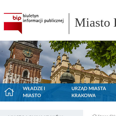
Miasto
WŁADZE I
URZĄD MIASTA
MIASTO
KRAKOWA