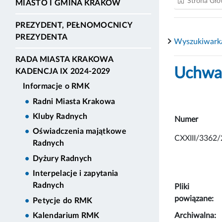
Strona Gł
MIASTO I GMINA KRAKÓW
PREZYDENT, PEŁNOMOCNICY
PREZYDENTA
Wyszukiwark
RADA MIASTA KRAKOWA
Uchwał
KADENCJA IX 2024-2029
Informacje o RMK
Radni Miasta Krakowa
Kluby Radnych
Numer
Oświadczenia majątkowe
CXXIII/3362/
Radnych
Dyżury Radnych
Interpelacje i zapytania
Radnych
Pliki
powiązane:
Petycje do RMK
Archiwalna:
Kalendarium RMK