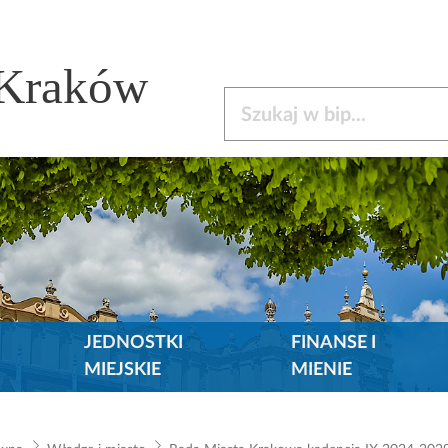
 Kraków
Szukaj w bip
JEDNOSTKI
FINANSE I
MIEJSKIE
MIENIE