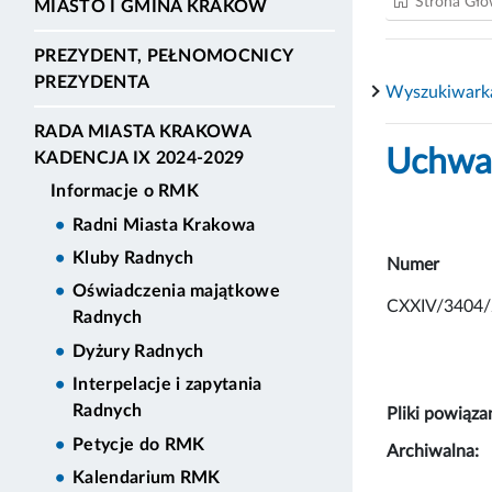
Strona Gł
MIASTO I GMINA KRAKÓW
PREZYDENT, PEŁNOMOCNICY
PREZYDENTA
Wyszukiwark
RADA MIASTA KRAKOWA
Uchwał
KADENCJA IX 2024-2029
Informacje o RMK
Radni Miasta Krakowa
Kluby Radnych
Numer
Oświadczenia majątkowe
CXXIV/3404/
Radnych
Dyżury Radnych
Interpelacje i zapytania
Radnych
Pliki powiąza
Petycje do RMK
Archiwalna:
Kalendarium RMK