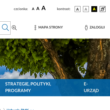
A
A
czcionka:
A
kontrast:
MAPA STRONY
ZALOGUJ
STRATEGIE, POLITYKI,
E-
PROGRAMY
URZĄD