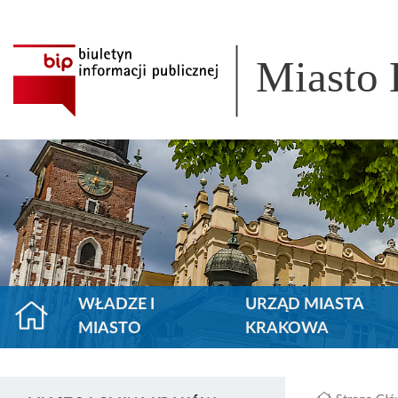
Miasto
WŁADZE I
URZĄD MIASTA
MIASTO
KRAKOWA