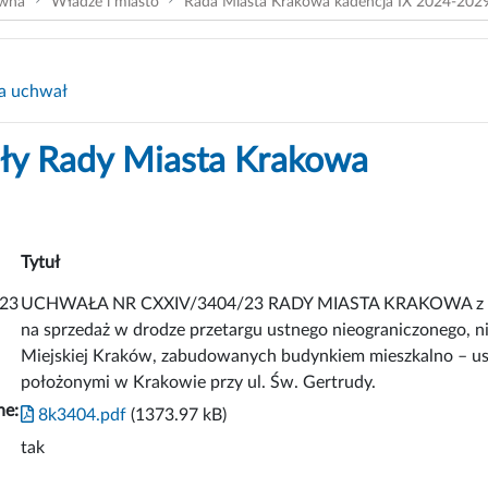
ówna
Władze i miasto
Rada Miasta Krakowa kadencja IX 2024-202
a uchwał
y Rady Miasta Krakowa
Tytuł
23
UCHWAŁA NR CXXIV/3404/23 RADY MIASTA KRAKOWA z dnia 
na sprzedaż w drodze przetargu ustnego nieograniczonego,
Miejskiej Kraków, zabudowanych budynkiem mieszkalno – u
położonymi w Krakowie przy ul. Św. Gertrudy.
ne:
8k3404.pdf
(1373.97 kB)
tak