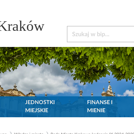
 Kraków
Szukaj w bip
JEDNOSTKI
FINANSE I
MIEJSKIE
MIENIE