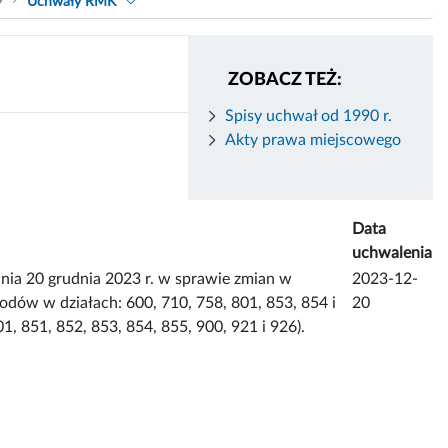
9
Uchwały RMK
ZOBACZ TEŻ:
Spisy uchwał od 1990 r.
Akty prawa miejscowego
Data
uchwalenia
20 grudnia 2023 r. w sprawie zmian w
2023-12-
dów w działach: 600, 710, 758, 801, 853, 854 i
20
, 851, 852, 853, 854, 855, 900, 921 i 926).