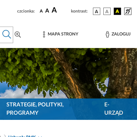
A
A
czcionka:
A
kontrast:
MAPA STRONY
ZALOGUJ
STRATEGIE, POLITYKI,
E-
PROGRAMY
URZĄD