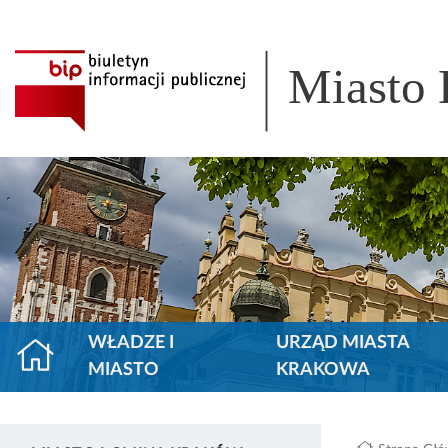
Miasto
WŁADZE I
URZĄD MIASTA
MIASTO
KRAKOWA