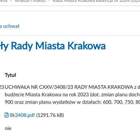
ówna
Władze i miasto
Rada Miasta Krakowa kadencja IX 2024-202
a uchwał
y Rady Miasta Krakowa
Tytuł
23
UCHWAŁA NR CXXV/3408/23 RADY MIASTA KRAKOWA z dnia 
budżecie Miasta Krakowa na rok 2023 (dot. zmian planu docho
900 oraz zmian planu wydatków w działach: 600, 700, 750, 801
8k3408.pdf
(1291.76 kB)
nie