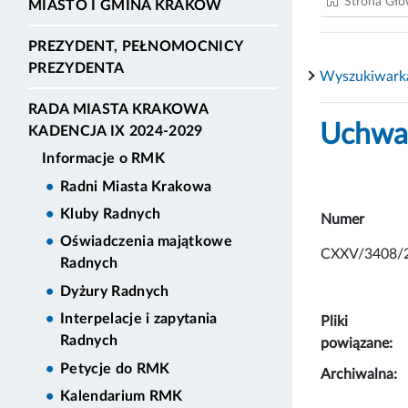
Strona Gł
MIASTO I GMINA KRAKÓW
PREZYDENT, PEŁNOMOCNICY
PREZYDENTA
Wyszukiwark
RADA MIASTA KRAKOWA
Uchwał
KADENCJA IX 2024-2029
Informacje o RMK
Radni Miasta Krakowa
Kluby Radnych
Numer
Oświadczenia majątkowe
CXXV/3408/
Radnych
Dyżury Radnych
Interpelacje i zapytania
Pliki
Radnych
powiązane:
Petycje do RMK
Archiwalna:
Kalendarium RMK