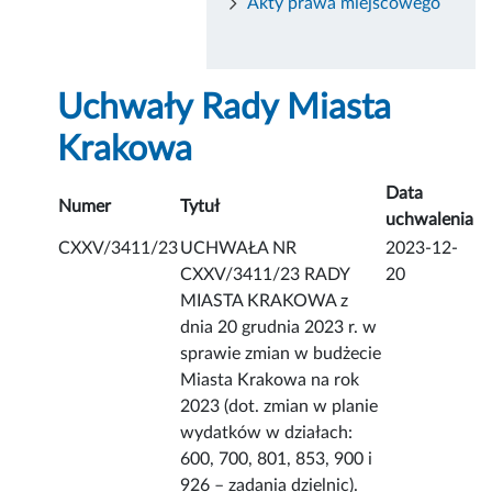
Akty prawa miejscowego
Uchwały Rady Miasta
Krakowa
Data
Numer
Tytuł
uchwalenia
CXXV/3411/23
UCHWAŁA NR
2023-12-
CXXV/3411/23 RADY
20
MIASTA KRAKOWA z
dnia 20 grudnia 2023 r. w
sprawie zmian w budżecie
Miasta Krakowa na rok
2023 (dot. zmian w planie
wydatków w działach:
600, 700, 801, 853, 900 i
926 – zadania dzielnic).