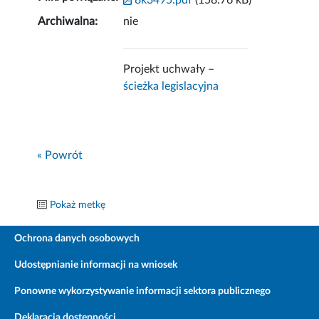
8k3495.pdf
(158.76 kB)
Archiwalna:
nie
Projekt uchwały –
ścieżka legislacyjna
« Powrót
Pokaż metkę
Ochrona danych osobowych
Udostępnianie informacji na wniosek
Ponowne wykorzystywanie informacji sektora publicznego
Deklaracja dostępności