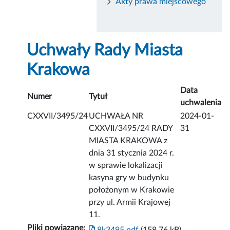
Akty prawa miejscowego
Uchwały Rady Miasta
Krakowa
Data
Numer
Tytuł
uchwalenia
CXXVII/3495/24
UCHWAŁA NR
2024-01-
CXXVII/3495/24 RADY
31
MIASTA KRAKOWA z
dnia 31 stycznia 2024 r.
w sprawie lokalizacji
kasyna gry w budynku
położonym w Krakowie
przy ul. Armii Krajowej
11.
Pliki powiązane: