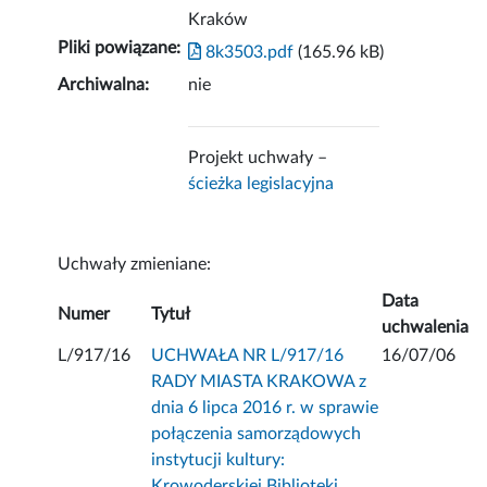
Kraków
Pliki powiązane:
8k3503.pdf
(165.96 kB)
Archiwalna:
nie
Projekt uchwały –
ścieżka legislacyjna
Uchwały zmieniane:
Data
Numer
Tytuł
uchwalenia
L/917/16
UCHWAŁA NR L/917/16
16/07/06
RADY MIASTA KRAKOWA z
dnia 6 lipca 2016 r. w sprawie
połączenia samorządowych
instytucji kultury:
Krowoderskiej Biblioteki