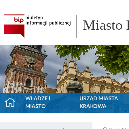
Miasto
WŁADZE I
URZĄD MIASTA
MIASTO
KRAKOWA