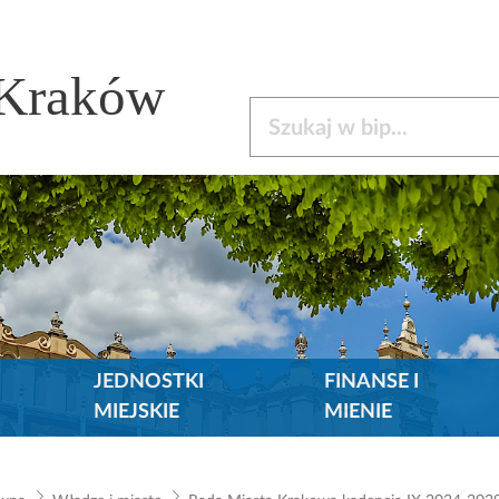
 Kraków
Szukaj w bip
JEDNOSTKI
FINANSE I
MIEJSKIE
MIENIE