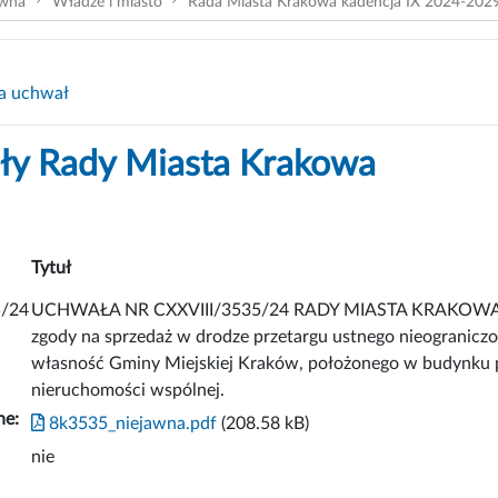
ówna
Władze i miasto
Rada Miasta Krakowa kadencja IX 2024-202
a uchwał
y Rady Miasta Krakowa
Tytuł
5/24
UCHWAŁA NR CXXVIII/3535/24 RADY MIASTA KRAKOWA z dn
zgody na sprzedaż w drodze przetargu ustnego nieogranicz
własność Gminy Miejskiej Kraków, położonego w budynku prz
nieruchomości wspólnej.
ne:
8k3535_niejawna.pdf
(208.58 kB)
nie