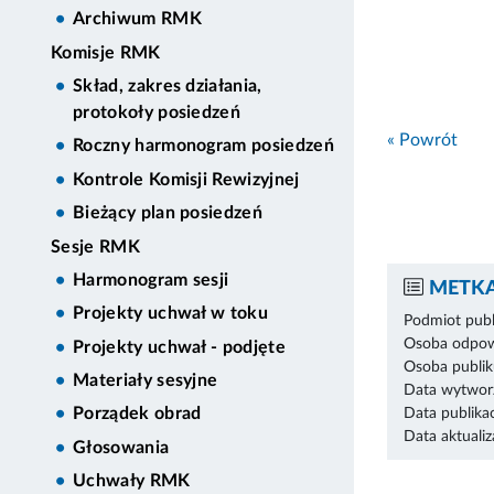
Archiwum RMK
Komisje RMK
Skład, zakres działania,
protokoły posiedzeń
« Powrót
Roczny harmonogram posiedzeń
Kontrole Komisji Rewizyjnej
Bieżący plan posiedzeń
Sesje RMK
Harmonogram sesji
METKA
Projekty uchwał w toku
Podmiot publ
Osoba odpowi
Projekty uchwał - podjęte
Osoba publik
Materiały sesyjne
Data wytworz
Porządek obrad
Data publikac
Data aktualiza
Głosowania
Uchwały RMK