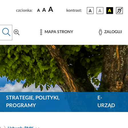
A
A
czcionka:
A
kontrast:
MAPA STRONY
ZALOGUJ
STRATEGIE, POLITYKI,
E-
PROGRAMY
URZĄD