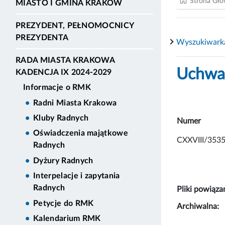
Strona Gł
MIASTO I GMINA KRAKÓW
PREZYDENT, PEŁNOMOCNICY
PREZYDENTA
Wyszukiwark
RADA MIASTA KRAKOWA
Uchwał
KADENCJA IX 2024-2029
Informacje o RMK
Radni Miasta Krakowa
Kluby Radnych
Numer
Oświadczenia majątkowe
CXXVIII/353
Radnych
Dyżury Radnych
Interpelacje i zapytania
Radnych
Pliki powiąza
Petycje do RMK
Archiwalna:
Kalendarium RMK