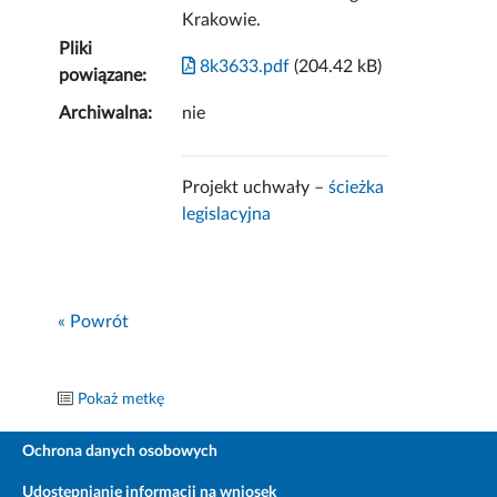
Krakowie.
Pliki
8k3633.pdf
(204.42 kB)
powiązane:
Archiwalna:
nie
Projekt uchwały –
ścieżka
legislacyjna
« Powrót
Pokaż metkę
Ochrona danych osobowych
Udostępnianie informacji na wniosek