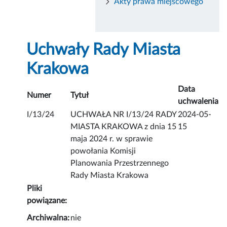
Akty prawa miejscowego
Uchwały Rady Miasta
Krakowa
Data
Numer
Tytuł
uchwalenia
I/13/24
UCHWAŁA NR I/13/24 RADY
2024-05-
MIASTA KRAKOWA z dnia 15
15
maja 2024 r. w sprawie
powołania Komisji
Planowania Przestrzennego
Rady Miasta Krakowa
Pliki
powiązane:
Archiwalna:
nie