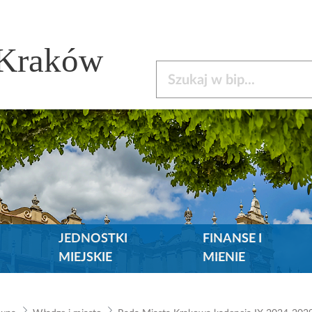
 Kraków
Szukaj w bip
JEDNOSTKI
FINANSE I
MIEJSKIE
MIENIE