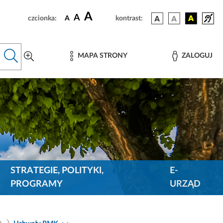
A
A
czcionka:
A
kontrast:
MAPA STRONY
ZALOGUJ
STRATEGIE, POLITYKI,
E-
PROGRAMY
URZĄD