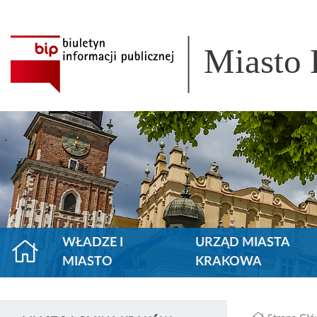
Miasto
WŁADZE I
URZĄD MIASTA
MIASTO
KRAKOWA