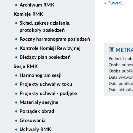
« Powrót
Archiwum RMK
Komisje RMK
Skład, zakres działania,
protokoły posiedzeń
Roczny harmonogram posiedzeń
Kontrole Komisji Rewizyjnej
METKA
Bieżący plan posiedzeń
Podmiot publ
Osoba odpowi
Sesje RMK
Osoba publik
Harmonogram sesji
Data wytworz
Data publikac
Projekty uchwał w toku
Data aktualiza
Projekty uchwał - podjęte
Materiały sesyjne
Porządek obrad
Głosowania
Uchwały RMK