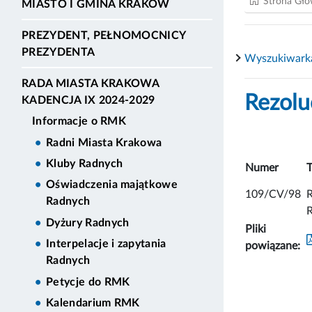
Strona Gł
MIASTO I GMINA KRAKÓW
PREZYDENT, PEŁNOMOCNICY
PREZYDENTA
Wyszukiwarka
RADA MIASTA KRAKOWA
Rezolu
KADENCJA IX 2024-2029
Informacje o RMK
Radni Miasta Krakowa
Kluby Radnych
Numer
T
Oświadczenia majątkowe
109/CV/98
R
Radnych
R
Dyżury Radnych
Pliki
Interpelacje i zapytania
powiązane:
Radnych
Petycje do RMK
Kalendarium RMK