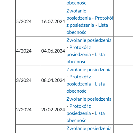
obecności
Zwołanie
posiedzenia
-
Protokół
5/2024
16.07.2024
z posiedzenia
-
Lista
obecności
Zwołanie posiedzenia
-
Protokół z
4/2024
04.06.2024
posiedzenia
-
Lista
obecności
Zwołanie posiedzenia
-
Protokół z
3/2024
08.04.2024
posiedzenia
-
Lista
obecności
Zwołanie posiedzenia
-
Protokół z
2/2024
20.02.2024
posiedzenia
-
Lista
obecności
Zwołanie posiedzenia