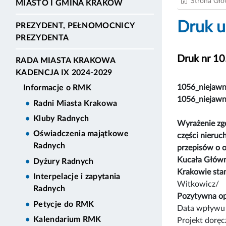
Strona Gł
MIASTO I GMINA KRAKÓW
Druk u
PREZYDENT, PEŁNOMOCNICY
PREZYDENTA
Druk nr 1
RADA MIASTA KRAKOWA
KADENCJA IX 2024-2029
1056_niejaw
Informacje o RMK
1056_niejaw
Radni Miasta Krakowa
Kluby Radnych
Wyrażenie zgo
Oświadczenia majątkowe
części nieru
Radnych
przepisów o o
Kucała Główny
Dyżury Radnych
Krakowie st
Interpelacje i zapytania
Witkowicz/
Radnych
Pozytywna op
Petycje do RMK
Data wpływu 
Kalendarium RMK
Projekt dorę