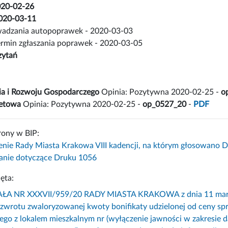
2020-02-26
 2020-03-11
adzania autopoprawek - 2020-03-03
ermin zgłaszania poprawek - 2020-03-05
zytań
ia i Rozwoju Gospodarczego
Opinia: Pozytywna 2020-02-25 -
o
żetowa
Opinia: Pozytywna 2020-02-25 -
op_0527_20
-
PDF
rony w BIP:
enie Rady Miasta Krakowa VIII kadencji, na którym głosowano 
nie dotyczące Druku 1056
ęta:
 NR XXXVII/959/20 RADY MIASTA KRAKOWA z dnia 11 marca 2
 zwrotu zwaloryzowanej kwoty bonifikaty udzielonej od ceny s
ego z lokalem mieszkalnym nr (wyłączenie jawności w zakresie