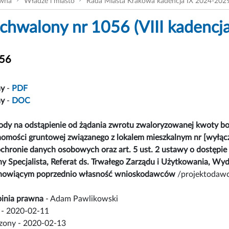
ówna
Władze i miasto
Rada Miasta Krakowa kadencja IX 2024-202
chwalony nr 1056 (VIII kadencja
056
ny
-
PDF
ny
-
DOC
dy na odstąpienie od żądania zwrotu zwaloryzowanej kwoty bon
chomości gruntowej związanego z lokalem mieszkalnym nr [wyłąc
chronie danych osobowych oraz art. 5 ust. 2 ustawy o dostępie 
 Specjalista, Referat ds. Trwałego Zarządu i Użytkowania, Wyd
anowiącym poprzednio własność wnioskodawców
/projektodawca
inia prawna
- Adam Pawlikowski
- 2020-02-11
czony - 2020-02-13