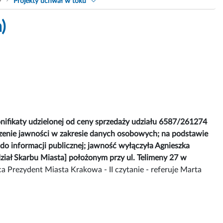
9
Projekty uchwał w toku
)
ifikaty udzielonej od ceny sprzedaży udziału 6587/261274
zenie jawności w zakresie danych osobowych; na podstawie
do informacji publicznej; jawność wyłączyła Agnieszka
ział Skarbu Miasta] położonym przy ul. Telimeny 27 w
 Prezydent Miasta Krakowa - II czytanie - referuje Marta