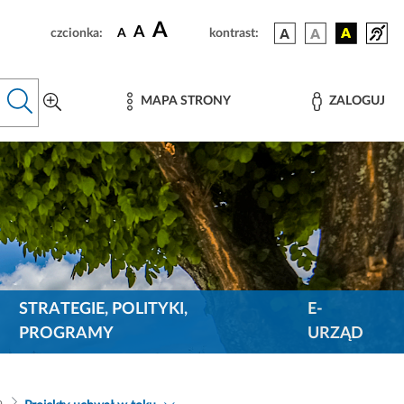
A
A
czcionka:
A
kontrast:
MAPA STRONY
ZALOGUJ
STRATEGIE, POLITYKI,
E-
PROGRAMY
URZĄD