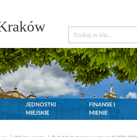
 Kraków
Szukaj w bip
JEDNOSTKI
FINANSE I
MIEJSKIE
MIENIE