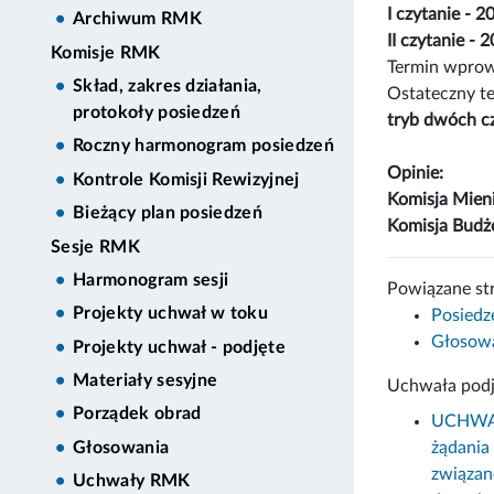
I czytanie - 
Archiwum RMK
II czytanie -
Komisje RMK
Termin wprow
Skład, zakres działania,
Ostateczny t
protokoły posiedzeń
tryb dwóch c
Roczny harmonogram posiedzeń
Opinie:
Kontrole Komisji Rewizyjnej
Komisja Mien
Bieżący plan posiedzeń
Komisja Bud
Sesje RMK
Harmonogram sesji
Powiązane st
Projekty uchwał w toku
Posiedz
Głosowa
Projekty uchwał - podjęte
Materiały sesyjne
Uchwała podj
Porządek obrad
UCHWAŁA
żądania
Głosowania
związan
Uchwały RMK