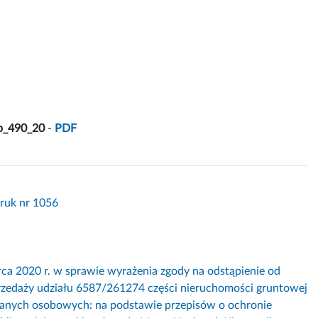
p_490_20
-
PDF
Druk nr 1056
020 r. w sprawie wyrażenia zgody na odstąpienie od
przedaży udziału 6587/261274 części nieruchomości gruntowej
 danych osobowych: na podstawie przepisów o ochronie