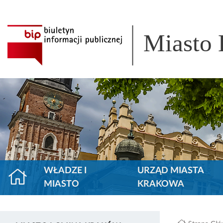
Miasto
WŁADZE I
URZĄD MIASTA
MIASTO
KRAKOWA