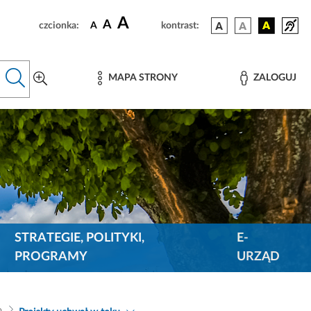
A
A
czcionka:
A
kontrast:
MAPA STRONY
ZALOGUJ
STRATEGIE, POLITYKI,
E-
PROGRAMY
URZĄD