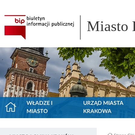
Miasto
WŁADZE I
URZĄD MIASTA
MIASTO
KRAKOWA