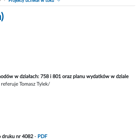
9
Projekty uchwał w toku
)
hodów w działach: 758 i 801 oraz planu wydatków w dziale
referuje Tomasz Tylek/
 druku nr 4082
-
PDF