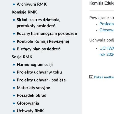
Komisja Eduka
Archiwum RMK
Komisje RMK
Powiązane st
Skład, zakres działania,
Posiedz
protokoły posiedzeń
Głosowa
Roczny harmonogram posiedzeń
Uchwała podj
Kontrole Komisji Rewizyjnej
UCHWAŁ
Bieżący plan posiedzeń
rok 202
Sesje RMK
Harmonogram sesji
Projekty uchwał w toku
Pokaż metkę
Projekty uchwał - podjęte
Materiały sesyjne
Porządek obrad
Głosowania
Uchwały RMK