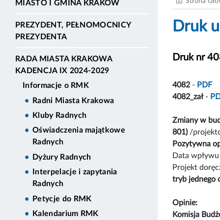
Strona Gł
MIASTO I GMINA KRAKÓW
Druk u
PREZYDENT, PEŁNOMOCNICY
PREZYDENTA
Druk nr 4
RADA MIASTA KRAKOWA
KADENCJA IX 2024-2029
4082
-
PDF
Informacje o RMK
4082_zał
-
P
Radni Miasta Krakowa
Kluby Radnych
Zmiany w bud
Oświadczenia majątkowe
801)
/projekt
Radnych
Pozytywna op
Data wpływu 
Dyżury Radnych
Projekt dorę
Interpelacje i zapytania
tryb jednego 
Radnych
Petycje do RMK
Opinie:
Kalendarium RMK
Komisja Bud