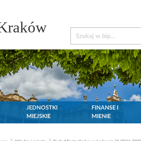
 Kraków
Szukaj w bip
JEDNOSTKI
FINANSE I
MIEJSKIE
MIENIE