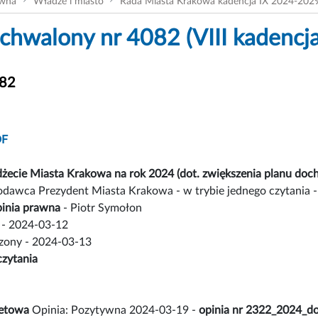
ówna
Władze i miasto
Rada Miasta Krakowa kadencja IX 2024-202
chwalony nr 4082 (VIII kadencja
082
DF
żecie Miasta Krakowa na rok 2024 (dot. zwiększenia planu doc
odawca Prezydent Miasta Krakowa - w trybie jednego czytania - 
inia prawna
- Piotr Symołon
- 2024-03-12
czony - 2024-03-13
czytania
żetowa
Opinia: Pozytywna 2024-03-19 -
opinia nr 2322_2024_do