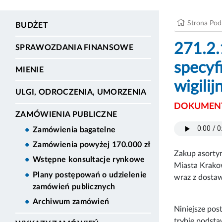
Strona Po
BUDŻET
271.2.
SPRAWOZDANIA FINANSOWE
specyf
MIENIE
wigili
ULGI, ODROCZENIA, UMORZENIA
DOKUMENT
ZAMÓWIENIA PUBLICZNE
Zamówienia bagatelne
Zamówienia powyżej 170.000 zł
Zakup asorty
Wstępne konsultacje rynkowe
Miasta Krako
Plany postępowań o udzielenie
wraz z dostaw
zamówień publicznych
Archiwum zamówień
Niniejsze pos
trybie podst