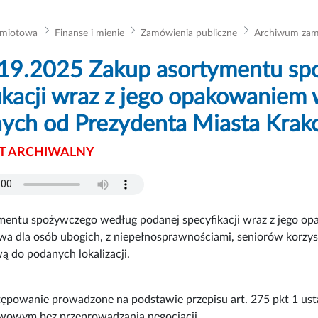
dmiotowa
Finanse i mienie
Zamówienia publiczne
Archiwum za
19.2025 Zakup asortymentu sp
ikacji wraz z jego opakowaniem
jnych od Prezydenta Miasta Krak
 ARCHIWALNY
mentu spożywczego według podanej specyfikacji wraz z jego op
wa dla osób ubogich, z niepełnosprawnościami, seniorów korzy
ą do podanych lokalizacji.
tępowanie prowadzone na podstawie przepisu art. 275 pkt 1 us
awowym bez przeprowadzania negocjacji.