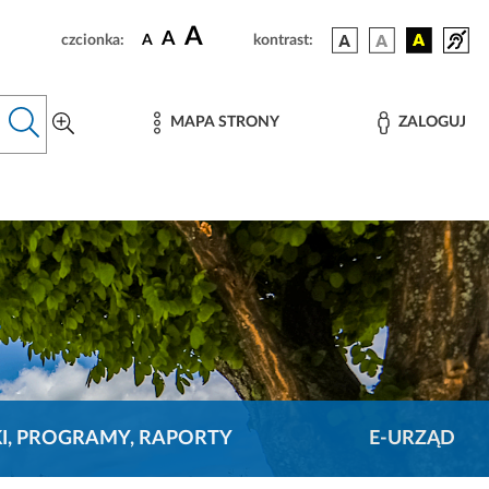
A
A
czcionka:
A
kontrast:
MAPA STRONY
ZALOGUJ
KI, PROGRAMY, RAPORTY
E-URZĄD