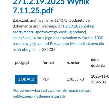
271.2.19.2025 Wynik
7.11.25.pdf
Załącznik archiwalny nr 624073, podpięty do
dokumentu archiwalnego:
271.2.19.2025 Zakup
asortymentu spożywczego według podanej
specyfikacji wraz z jego opakowaniem w formie 1000
paczek wigilijnych od Prezydenta Miasta Krakowa dla
osób ubogich,
nr 235237
data
podgląd
format
rozmiar
dodania
2025-11-
ZOBACZ ZAŁĄCZNIK
ZOBACZ
PDF
108.55 kB
13:46:03
Ponowne wykorzystywanie informacji sektora
publicznego - odmienne zasady