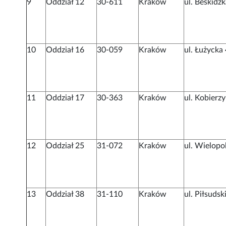
9
Oddział 12
30-611
Kraków
ul. Beskidz
10
Oddział 16
30-059
Kraków
ul. Łużycka
11
Oddział 17
30-363
Kraków
ul. Kobierz
12
Oddział 25
31-072
Kraków
ul. Wielopo
13
Oddział 38
31-110
Kraków
ul. Piłsuds