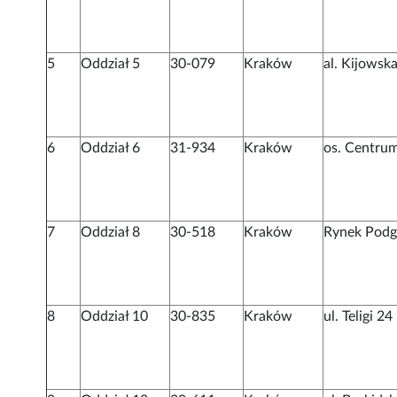
5
Oddział 5
30-079
Kraków
al. Kijowsk
6
Oddział 6
31-934
Kraków
os. Centru
7
Oddział 8
30-518
Kraków
Rynek Podg
8
Oddział 10
30-835
Kraków
ul. Teligi 24