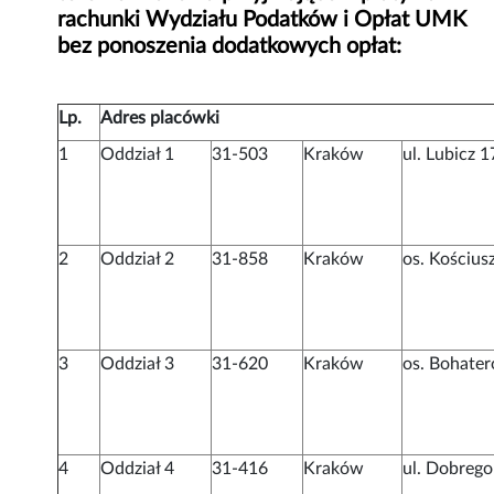
rachunki Wydziału Podatków i Opłat UMK
bez ponoszenia dodatkowych opłat:
Lp.
Adres placówki
1
Oddział 1
31-503
Kraków
ul. Lubicz 1
2
Oddział 2
31-858
Kraków
os. Kościus
3
Oddział 3
31-620
Kraków
os. Bohate
4
Oddział 4
31-416
Kraków
ul. Dobrego