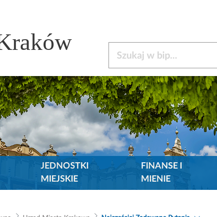
 Kraków
Szukaj w bip
JEDNOSTKI
FINANSE I
MIEJSKIE
MIENIE