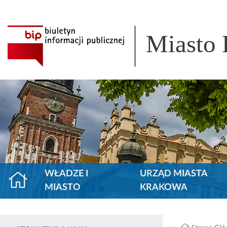
Miasto
WŁADZE I
URZĄD MIASTA
MIASTO
KRAKOWA