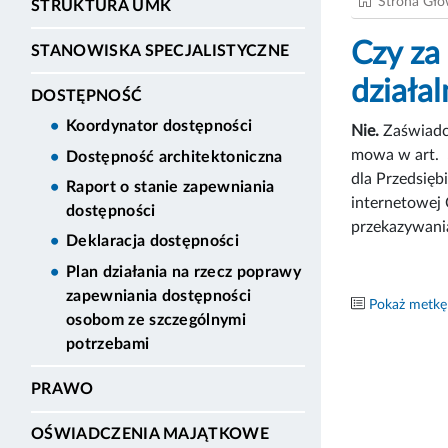
Strona Gł
STRUKTURA UMK
Czy za
STANOWISKA SPECJALISTYCZNE
działa
DOSTĘPNOŚĆ
Koordynator dostępności
Nie.
Zaświadc
mowa w art. 5
Dostępność architektoniczna
dla Przedsięb
Raport o stanie zapewniania
internetowe
dostępności
przekazywani
Deklaracja dostępności
Plan działania na rzecz poprawy
zapewniania dostępności
Pokaż metkę
osobom ze szczególnymi
potrzebami
PRAWO
OŚWIADCZENIA MAJĄTKOWE