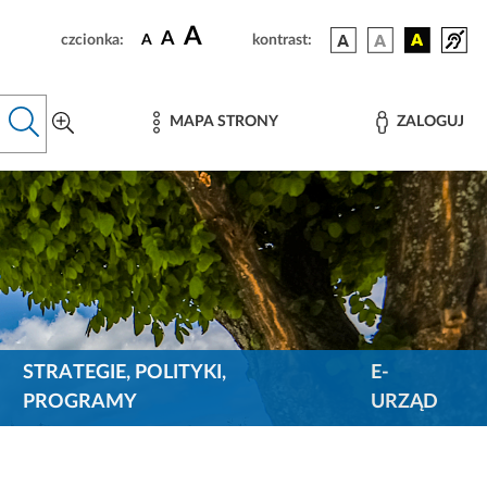
A
A
czcionka:
A
kontrast:
MAPA STRONY
ZALOGUJ
STRATEGIE, POLITYKI,
E-
PROGRAMY
URZĄD