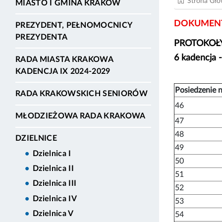
Strona Gł
MIASTO I GMINA KRAKÓW
DOKUMENT
PREZYDENT, PEŁNOMOCNICY
PREZYDENTA
PROTOKOŁY
6 kadencja 
RADA MIASTA KRAKOWA
KADENCJA IX 2024-2029
Posiedzenie n
RADA KRAKOWSKICH SENIORÓW
46
MŁODZIEŻOWA RADA KRAKOWA
47
48
DZIELNICE
49
Dzielnica I
50
Dzielnica II
51
Dzielnica III
52
Dzielnica IV
53
Dzielnica V
54