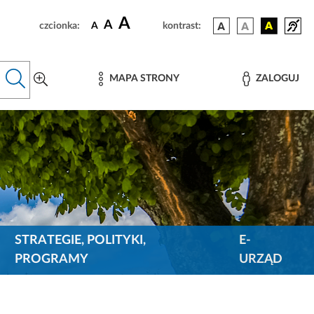
A
A
czcionka:
A
kontrast:
MAPA STRONY
ZALOGUJ
STRATEGIE, POLITYKI,
E-
PROGRAMY
URZĄD