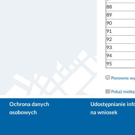
88
89
90
91
92
93
94
95
Ponowne wyk
Pokaż metkę
Ochrona danych
Udostępnianie inf
osobowych
na wniosek