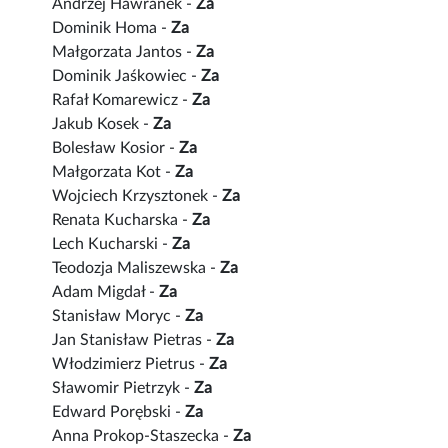
Andrzej Hawranek -
Za
Dominik Homa -
Za
Małgorzata Jantos -
Za
Dominik Jaśkowiec -
Za
Rafał Komarewicz -
Za
Jakub Kosek -
Za
Bolesław Kosior -
Za
Małgorzata Kot -
Za
Wojciech Krzysztonek -
Za
Renata Kucharska -
Za
Lech Kucharski -
Za
Teodozja Maliszewska -
Za
Adam Migdał -
Za
Stanisław Moryc -
Za
Jan Stanisław Pietras -
Za
Włodzimierz Pietrus -
Za
Sławomir Pietrzyk -
Za
Edward Porębski -
Za
Anna Prokop-Staszecka -
Za