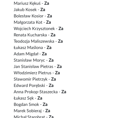
Mariusz Kękuś -
Za
Jakub Kosek -
Za
Bolesław Kosior -
Za
Małgorzata Kot -
Za
Wojciech Krzysztonek -
Za
Renata Kucharska -
Za
Teodozja Maliszewska -
Za
Łukasz Maślona -
Za
Adam Migdał -
Za
Stanisław Moryc -
Za
Jan Stanisław Pietras -
Za
Włodzimierz Pietrus -
Za
Sławomir Pietrzyk -
Za
Edward Porębski -
Za
Anna Prokop-Staszecka -
Za
Łukasz Sęk -
Za
Bogdan Smok -
Za
Marek Sobieraj -
Za
Michał Starobrat -
Za