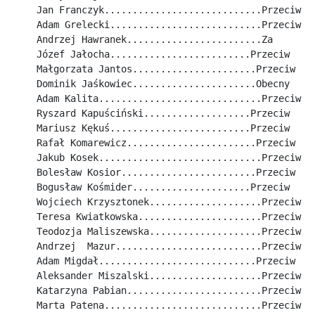
Jan Franczyk............................Przeciw
Adam Grelecki...........................Przeciw
Andrzej Hawranek........................Za
Józef Jałocha.........................Przeciw
Małgorzata Jantos......................Przeciw
Dominik Jaśkowiec......................Obecny
Adam Kalita.............................Przeciw
Ryszard Kapuściński...................Przeciw
Mariusz Kękuś.........................Przeciw
Rafał Komarewicz.......................Przeciw
Jakub Kosek.............................Przeciw
Bolesław Kosior........................Przeciw
Bogusław Kośmider.....................Przeciw
Wojciech Krzysztonek....................Przeciw
Teresa Kwiatkowska......................Przeciw
Teodozja Maliszewska....................Przeciw
Andrzej  Mazur..........................Przeciw
Adam Migdał............................Przeciw
Aleksander Miszalski....................Przeciw
Katarzyna Pabian........................Przeciw
Marta Patena............................Przeciw