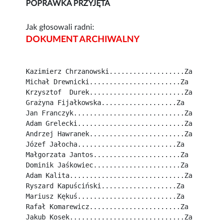
POPRAWKA PRZYJĘTA
Jak głosowali radni:
DOKUMENT ARCHIWALNY
Kazimierz Chrzanowski...................Za
Michał Drewnicki.......................Za
Krzysztof  Durek........................Za
Grażyna Fijałkowska...................Za
Jan Franczyk............................Za
Adam Grelecki...........................Za
Andrzej Hawranek........................Za
Józef Jałocha.........................Za
Małgorzata Jantos......................Za
Dominik Jaśkowiec......................Za
Adam Kalita.............................Za
Ryszard Kapuściński...................Za
Mariusz Kękuś.........................Za
Rafał Komarewicz.......................Za
Jakub Kosek.............................Za