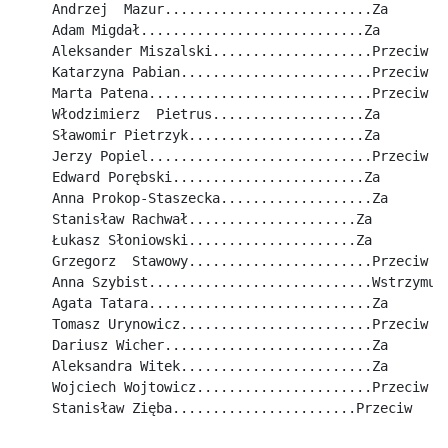
Andrzej  Mazur..........................Za
Adam Migdał............................Za
Aleksander Miszalski....................Przeciw
Katarzyna Pabian........................Przeciw
Marta Patena............................Przeciw
Włodzimierz  Pietrus...................Za
Sławomir Pietrzyk......................Za
Jerzy Popiel............................Przeciw
Edward Porębski........................Za
Anna Prokop-Staszecka...................Za
Stanisław Rachwał.....................Za
Łukasz Słoniowski.....................Za
Grzegorz  Stawowy.......................Przeciw
Anna Szybist............................Wstrzymuj
Agata Tatara............................Za
Tomasz Urynowicz........................Przeciw
Dariusz Wicher..........................Za
Aleksandra Witek........................Za
Wojciech Wojtowicz......................Przeciw
Stanisław Zięba.......................Przeciw