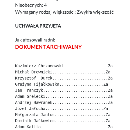
Nieobecnych: 4
Wymagany rodzaj większości: Zwykła większość
UCHWAŁA PRZYJĘTA
Jak głosowali radni:
DOKUMENT ARCHIWALNY
Kazimierz Chrzanowski...................Za
Michał Drewnicki.......................Za
Krzysztof  Durek........................Za
Grażyna Fijałkowska...................Za
Jan Franczyk............................Za
Adam Grelecki...........................Za
Andrzej Hawranek........................Za
Józef Jałocha.........................Za
Małgorzata Jantos......................Za
Dominik Jaśkowiec......................Za
Adam Kalita.............................Za