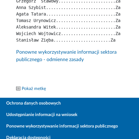
Grzegorz  Stawowy.......................Za
Anna Szybist............................Za
Agata Tatara............................Za
Tomasz Urynowicz........................Za
Aleksandra Witek........................Za
Wojciech Wojtowicz......................Za
Stanisław Zięba.......................Za
Ponowne wykorzystywanie informacji sektora
publicznego - odmienne zasady
Pokaż metkę
Ochrona danych osobowych
Udostępnianie informacji na wniosek
Ponowne wykorzystywanie informacji sektora publicznego
Deklaracja dostępności