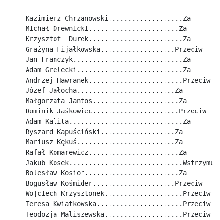
Kazimierz Chrzanowski...................Za
Michał Drewnicki.......................Za
Krzysztof  Durek........................Za
Grażyna Fijałkowska...................Przeciw
Jan Franczyk............................Za
Adam Grelecki...........................Za
Andrzej Hawranek........................Przeciw
Józef Jałocha.........................Za
Małgorzata Jantos......................Za
Dominik Jaśkowiec......................Przeciw
Adam Kalita.............................Za
Ryszard Kapuściński...................Za
Mariusz Kękuś.........................Za
Rafał Komarewicz.......................Za
Jakub Kosek.............................Wstrzymuj
Bolesław Kosior........................Za
Bogusław Kośmider.....................Przeciw
Wojciech Krzysztonek....................Przeciw
Teresa Kwiatkowska......................Przeciw
Teodozja Maliszewska....................Przeciw