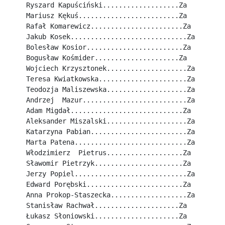
Ryszard Kapuściński...................Za
Mariusz Kękuś.........................Za
Rafał Komarewicz.......................Za
Jakub Kosek.............................Za
Bolesław Kosior........................Za
Bogusław Kośmider.....................Za
Wojciech Krzysztonek....................Za
Teresa Kwiatkowska......................Za
Teodozja Maliszewska....................Za
Andrzej  Mazur..........................Za
Adam Migdał............................Za
Aleksander Miszalski....................Za
Katarzyna Pabian........................Za
Marta Patena............................Za
Włodzimierz  Pietrus...................Za
Sławomir Pietrzyk......................Za
Jerzy Popiel............................Za
Edward Porębski........................Za
Anna Prokop-Staszecka...................Za
Stanisław Rachwał.....................Za
Łukasz Słoniowski.....................Za