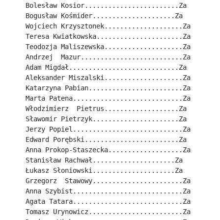
Bolesław Kosior........................Za
Bogusław Kośmider.....................Za
Wojciech Krzysztonek....................Za
Teresa Kwiatkowska......................Za
Teodozja Maliszewska....................Za
Andrzej  Mazur..........................Za
Adam Migdał............................Za
Aleksander Miszalski....................Za
Katarzyna Pabian........................Za
Marta Patena............................Za
Włodzimierz  Pietrus...................Za
Sławomir Pietrzyk......................Za
Jerzy Popiel............................Za
Edward Porębski........................Za
Anna Prokop-Staszecka...................Za
Stanisław Rachwał.....................Za
Łukasz Słoniowski.....................Za
Grzegorz  Stawowy.......................Za
Anna Szybist............................Za
Agata Tatara............................Za
Tomasz Urynowicz........................Za