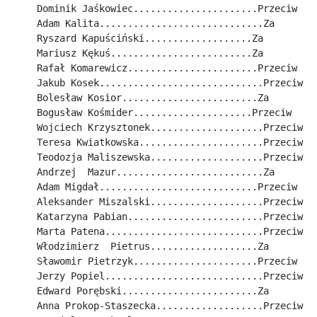
Dominik Jaśkowiec......................Przeciw
Adam Kalita.............................Za
Ryszard Kapuściński...................Za
Mariusz Kękuś.........................Za
Rafał Komarewicz.......................Przeciw
Jakub Kosek.............................Przeciw
Bolesław Kosior........................Za
Bogusław Kośmider.....................Przeciw
Wojciech Krzysztonek....................Przeciw
Teresa Kwiatkowska......................Przeciw
Teodozja Maliszewska....................Przeciw
Andrzej  Mazur..........................Za
Adam Migdał............................Przeciw
Aleksander Miszalski....................Przeciw
Katarzyna Pabian........................Przeciw
Marta Patena............................Przeciw
Włodzimierz  Pietrus...................Za
Sławomir Pietrzyk......................Przeciw
Jerzy Popiel............................Przeciw
Edward Porębski........................Za
Anna Prokop-Staszecka...................Przeciw