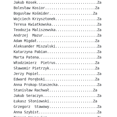
Jakub Kosek.............................Za
Bolesław Kosior........................Za
Bogusław Kośmider.....................Za
Wojciech Krzysztonek....................Za
Teresa Kwiatkowska......................Za
Teodozja Maliszewska....................Za
Andrzej  Mazur..........................Za
Adam Migdał............................Za
Aleksander Miszalski....................Za
Katarzyna Pabian........................Za
Marta Patena............................Za
Włodzimierz  Pietrus...................Za
Sławomir Pietrzyk......................Za
Jerzy Popiel............................Za
Edward Porębski........................Za
Anna Prokop-Staszecka...................Za
Stanisław Rachwał.....................Za
Jakub Seraczyn..........................Za
Łukasz Słoniowski.....................Za
Grzegorz  Stawowy.......................Za
Anna Szybist............................Za