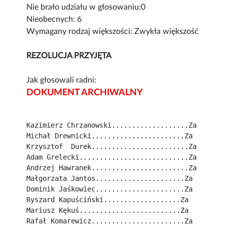
Nie brało udziału w głosowaniu:0
Nieobecnych: 6
Wymagany rodzaj większości: Zwykła większość
REZOLUCJA PRZYJĘTA
Jak głosowali radni:
DOKUMENT ARCHIWALNY
Kazimierz Chrzanowski...................Za
Michał Drewnicki.......................Za
Krzysztof  Durek........................Za
Adam Grelecki...........................Za
Andrzej Hawranek........................Za
Małgorzata Jantos......................Za
Dominik Jaśkowiec......................Za
Ryszard Kapuściński...................Za
Mariusz Kękuś.........................Za
Rafał Komarewicz.......................Za