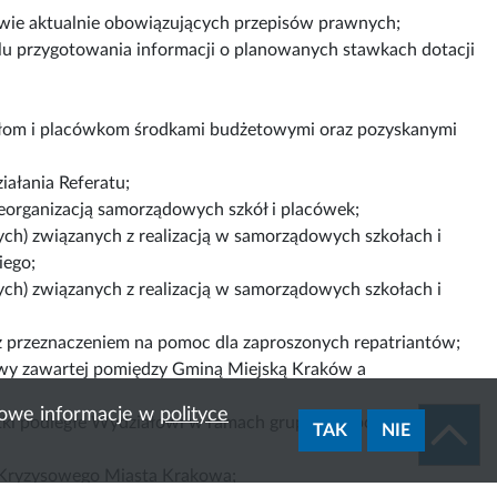
wie aktualnie obowiązujących przepisów prawnych;
u przygotowania informacji o planowanych stawkach dotacji
om i placówkom środkami budżetowymi oraz pozyskanymi
ałania Referatu;
reorganizacją samorządowych szkół i placówek;
ch) związanych z realizacją w samorządowych szkołach i
iego;
ch) związanych z realizacją w samorządowych szkołach i
z przeznaczeniem na pomoc dla zaproszonych repatriantów;
wy zawartej pomiędzy Gminą Miejską Kraków a
ółowe informacje w
polityce
ki podległe Wydziałowi w ramach grupy zakupowej (energii
TAK
NIE
a Kryzysowego Miasta Krakowa;