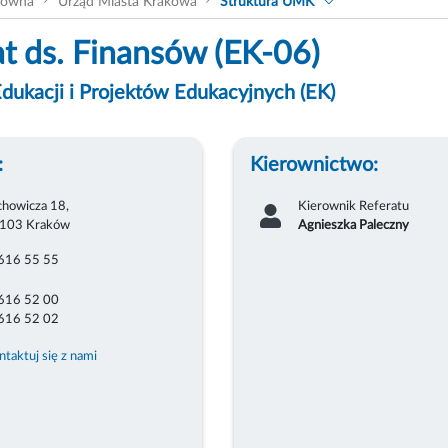
łówna
Urząd Miasta Krakowa
Struktura UMK
at ds. Finansów (EK-06)
dukacji i Projektów Edukacyjnych (EK)
:
Kierownictwo:
chowicza 18,
Kierownik Referatu
103 Kraków
Agnieszka Paleczny
616 55 55
616 52 00
616 52 02
ntaktuj się z nami