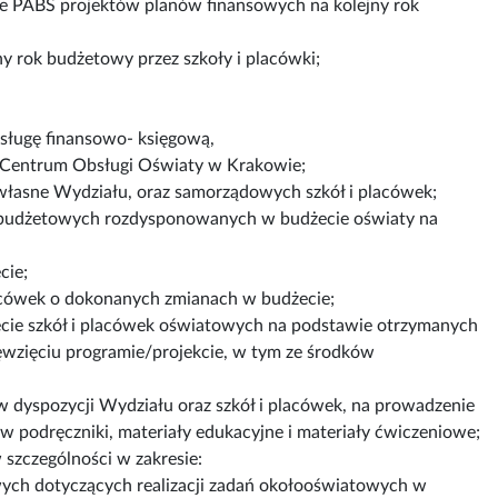
mie PABS projektów planów finansowych na kolejny rok
y rok budżetowy przez szkoły i placówki;
sługę finansowo- księgową,
e Centrum Obsługi Oświaty w Krakowie;
łasne Wydziału, oraz samorządowych szkół i placówek;
w budżetowych rozdysponowanych w budżecie oświaty na
cie;
lacówek o dokonanych zmianach w budżecie;
e szkół i placówek oświatowych na podstawie otrzymanych
ęwzięciu programie/projekcie, w tym ze środków
 dyspozycji Wydziału oraz szkół i placówek, na prowadzenie
w podręczniki, materiały edukacyjne i materiały ćwiczeniowe;
szczególności w zakresie:
ych dotyczących realizacji zadań okołooświatowych w