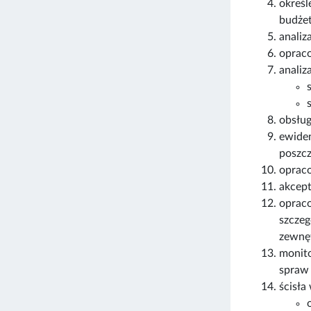
określ
budże
analiz
opraco
analiz
obsług
ewide
poszcz
oprac
akcept
oprac
szczeg
zewnę
monito
spraw 
ścisła