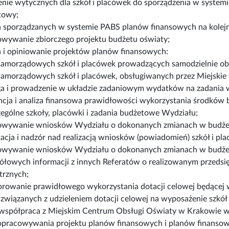
enie wytycznych dla szkół i placówek do sporządzenia w syste
towy;
a sporządzanych w systemie PABS planów finansowych na kolejn
wywanie zbiorczego projektu budżetu oświaty;
a i opiniowanie projektów planów finansowych:
samorządowych szkół i placówek prowadzących samodzielnie ob
samorządowych szkół i placówek, obsługiwanych przez Miejski
a i prowadzenie w układzie zadaniowym wydatków na zadania w
ncja i analiza finansowa prawidłowości wykorzystania środkó
ególne szkoły, placówki i zadania budżetowe Wydziału;
owywanie wniosków Wydziału o dokonanych zmianach w budże
acja i nadzór nad realizacją wniosków (powiadomień) szkół i p
owywanie wniosków Wydziału o dokonanych zmianach w budżeci
ółowych informacji z innych Referatów o realizowanym przedsi
trznych;
rowanie prawidłowego wykorzystania dotacji celowej będącej w
związanych z udzieleniem dotacji celowej na wyposażenie szkół 
 współpraca z Miejskim Centrum Obsługi Oświaty w Krakowie w 
opracowywania projektu planów finansowych i planów finansow