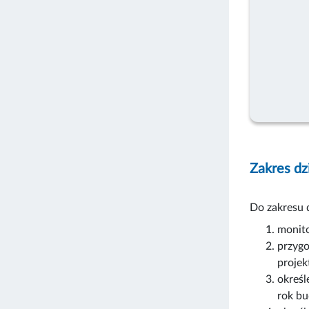
Zakres dz
Do zakresu d
monito
przygo
projek
określ
rok b