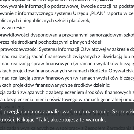
towywanie informacji o podstawowej kwocie dotacji na podsta
wanie z informatycznego systemu Urzędu „PLAN” raportu w cel
blicznych i niepublicznych szkół i placówek;
 w zakresie:
prawidłowości dysponowania przyznanymi samorządowym szkoł
przez nie środkami pochodzącymi z innych źródeł,
sprawozdawczości Systemu Informacji Oświatowej w zakresie dzi
 nad realizacją zadań finansowych związanych z likwidacją lub 
 nad realizacją spraw finansowych (w ramach wydatków bieżący
wkach projektów finansowanych w ramach Budżetu Obywatelsk
 nad realizacją spraw finansowych (w ramach wydatków bieżący
kach projektów finansowanych ze środków dzielnic;
acja zadań związanych z zabezpieczeniem środków finansowych 
ga ubezpieczenia mienia oświatowego w ramach generalnej umo
eczycielem;
ć przeglądania oraz analizować ruch na stronie. Szczeg
nowanie działań związanych z zawieraniem umów przez jednost
tności
. Klikając "Tak", akceptujesz te warunki.
cznej i gazu);
acja zadań wynikających ze współpracy z Zespołem Zarządzani