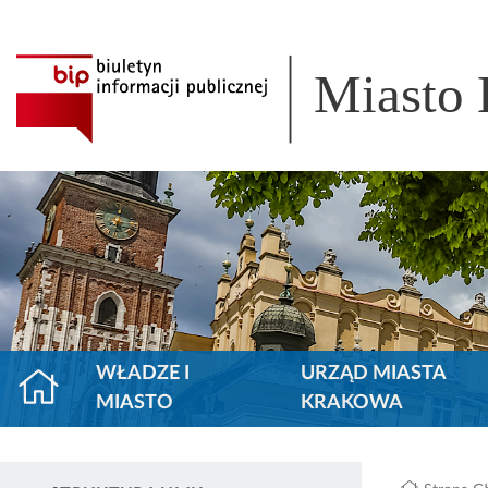
Miasto
WŁADZE I
URZĄD MIASTA
MIASTO
KRAKOWA