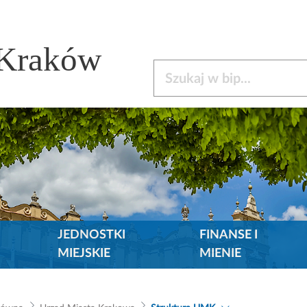
 Kraków
Szukaj w bip
JEDNOSTKI
FINANSE I
MIEJSKIE
MIENIE