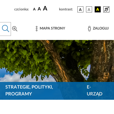
A
A
czcionka:
A
kontrast:
MAPA STRONY
ZALOGUJ
STRATEGIE, POLITYKI,
E-
PROGRAMY
URZĄD