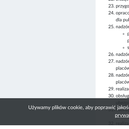
przygo
opraco
dla pu
nadzór
nadzór
nadzór
placó
nadzór
placów
realiz
obsłu
ubezpi
Używamy plików cookie, aby poprawić jakoś
koordy
prywa
elektry
realiz