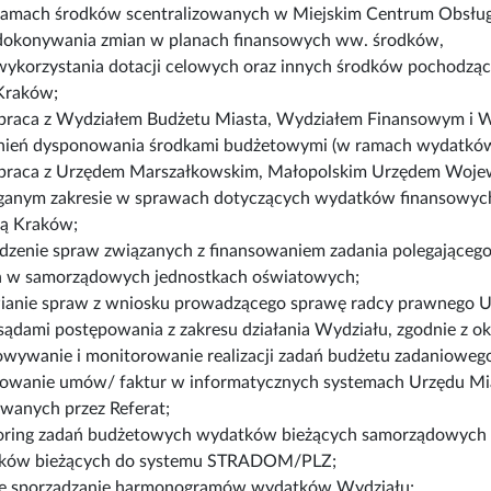
ramach środków scentralizowanych w Miejskim Centrum Obsług
dokonywania zmian w planach finansowych ww. środków,
wykorzystania dotacji celowych oraz innych środków pochodzący
Kraków;
raca z Wydziałem Budżetu Miasta, Wydziałem Finansowym i Wy
nień dysponowania środkami budżetowymi (w ramach wydatków 
praca z Urzędem Marszałkowskim, Małopolskim Urzędem Woje
anym zakresie w sprawach dotyczących wydatków finansowych 
ką Kraków;
zenie spraw związanych z finansowaniem zadania polegającego n
ch w samorządowych jednostkach oświatowych;
ianie spraw z wniosku prowadzącego sprawę radcy prawnego Ur
sądami postępowania z zakresu działania Wydziału, zgodnie z o
wywanie i monitorowanie realizacji zadań budżetu zadanioweg
trowanie umów/ faktur w informatycznych systemach Urzędu 
owanych przez Referat;
oring zadań budżetowych wydatków bieżących samorządowych s
ków bieżących do systemu STRADOM/PLZ;
ce sporządzanie harmonogramów wydatków Wydziału;