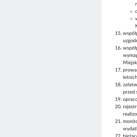
współp
uzgod
współ
wymag
Miejs
prowad
letni
załatw
przed 
opraco
rejes
realiz
monit
wydat
bieżą