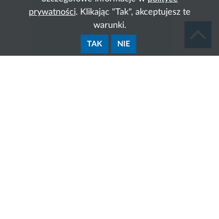
prywatności
. Klikając "Tak", akceptujesz te
warunki.
TAK
NIE
Zakres działania:
Do zakresu działania Referatu Dzierżaw i Użyczeń
(GS-06) należy:
przygotowywanie i zawieranie umów oraz
aneksów dotyczących dzierżawy