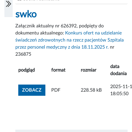
swko
Załącznik aktualny nr 626392, podpięty do
dokumentu aktualnego:
Konkurs ofert na udzielanie
świadczeń zdrowotnych na rzecz pacjentów Szpitala
przez personel medyczny z dnia 18.11.2025 r.
nr
236875
data
podgląd
format
rozmiar
dodania
2025-11-
ZOBACZ ZAŁĄCZNIK
ZOBACZ
PDF
228.58 kB
18:05:50