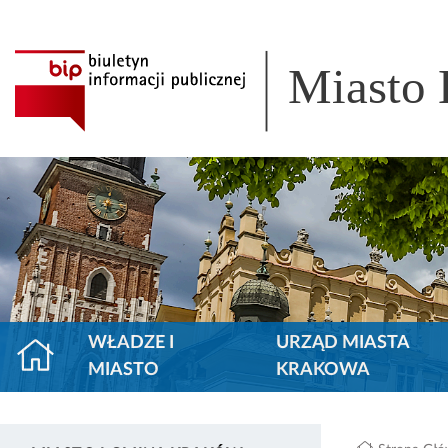
Miasto
WŁADZE I
URZĄD MIASTA
MIASTO
KRAKOWA