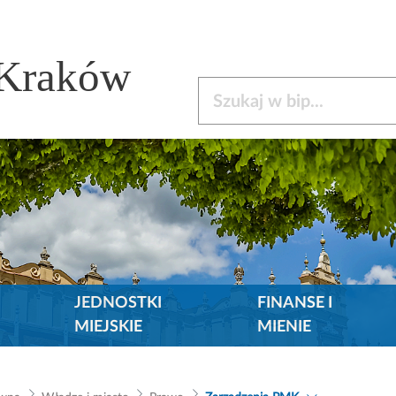
 Kraków
Szukaj w bip
JEDNOSTKI
FINANSE I
MIEJSKIE
MIENIE