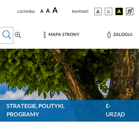
A
A
czcionka:
A
kontrast:
MAPA STRONY
ZALOGUJ
STRATEGIE, POLITYKI,
E-
PROGRAMY
URZĄD