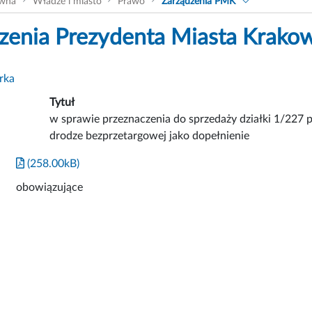
ówna
Władze i miasto
Prawo
Zarządzenia PMK
zenia Prezydenta Miasta Krako
rka
Tytuł
w sprawie przeznaczenia do sprzedaży działki 1/227 p
drodze bezprzetargowej jako dopełnienie
(258.00kB)
obowiązujące