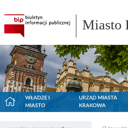
Miasto
WŁADZE I
URZĄD MIASTA
MIASTO
KRAKOWA