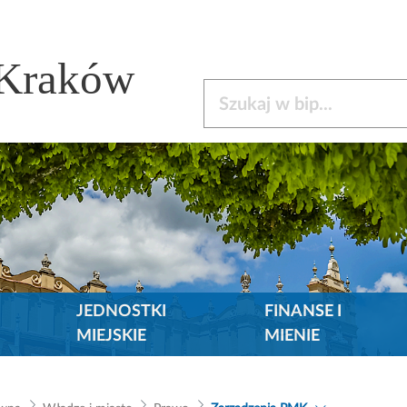
 Kraków
Szukaj w bip
JEDNOSTKI
FINANSE I
MIEJSKIE
MIENIE