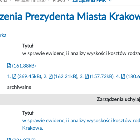
ówna
Władze i miasto
Prawo
Zarządzenia PMK
zenia Prezydenta Miasta Krako
rka
Tytuł
w sprawie ewidencji i analizy wyskości kosztów rod
(161.88kB)
1.
(369.45kB)
,
2.
(162.21kB)
,
3.
(157.72kB)
,
4.
(180.6
archiwalne
Zarządzenia uchyla
Tytuł
w sprawie ewidencji i analizy wysoskości kosztów r
Krakowa.