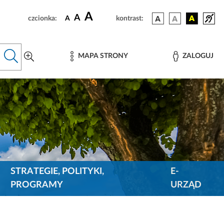
A
A
czcionka:
A
kontrast:
MAPA STRONY
ZALOGUJ
STRATEGIE, POLITYKI,
E-
PROGRAMY
URZĄD