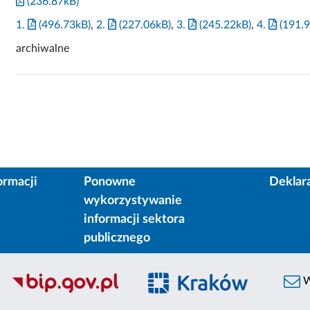
(236.87kB)
1.
(496.73kB)
,
2.
(227.06kB)
,
3.
(245.22kB)
,
4.
(191.9
archiwalne
ormacji
Ponowne
Deklar
wykorzystywanie
informacji sektora
publicznego
W