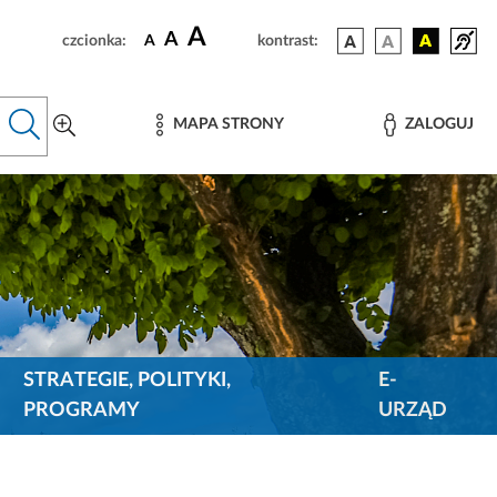
A
A
czcionka:
A
kontrast:
MAPA STRONY
ZALOGUJ
STRATEGIE, POLITYKI,
E-
PROGRAMY
URZĄD