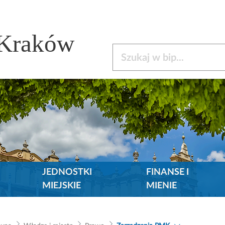
 Kraków
Szukaj w bip
JEDNOSTKI
FINANSE I
MIEJSKIE
MIENIE