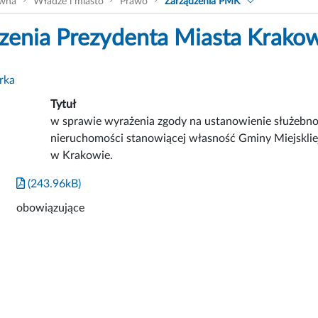
ówna
Władze i miasto
Prawo
Zarządzenia PMK
zenia Prezydenta Miasta Krako
rka
Tytuł
w sprawie wyrażenia zgody na ustanowienie służebnoś
nieruchomości stanowiącej własność Gminy Miejskliej
w Krakowie.
(243.96kB)
obowiązujące