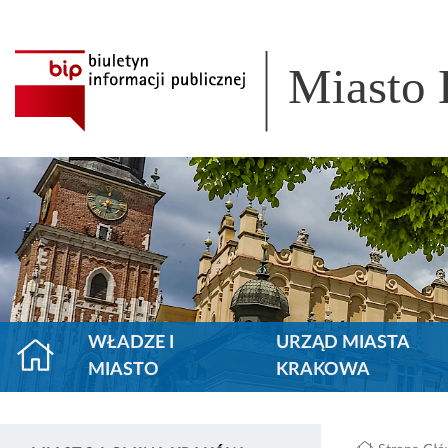
Miasto
WŁADZE I
URZĄD MIASTA
MIASTO
KRAKOWA