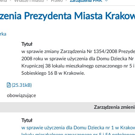
ówna
Władze i miasto
Prawo
Zarządzenia PMK
zenia Prezydenta Miasta Krako
rka
Tytuł
w sprawie zmiany Zarządzenia Nr 1354/2008 Prezyden
2008 roku w sprawie użyczenia dla Domu Dziecka Nr 1
Krupniczej 38 lokalu mieszkalnegp oznaczonego nr 5 
Sobieskiego 16 B w Krakowie.
(25.31kB)
obowiązujące
Zarządzenia zmien
Tytuł
w sprawie użyczenia dla Domu Dziecka nr 1 w Krakowie
lokalu mieszkalnego oznaczonego nr 5 i 5A położoneg