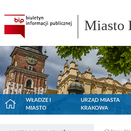
Miasto
WŁADZE I
URZĄD MIASTA
MIASTO
KRAKOWA