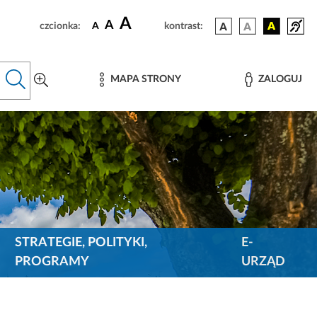
A
A
czcionka:
A
kontrast:
MAPA STRONY
ZALOGUJ
STRATEGIE, POLITYKI,
E-
PROGRAMY
URZĄD