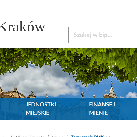
 Kraków
Szukaj w bip
JEDNOSTKI
FINANSE I
MIEJSKIE
MIENIE