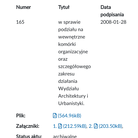
Numer
Tytuł
Data
podpisania
165
w sprawie
2008-01-28
podziału na
wewnętrzne
komórki
organizacyjne
oraz
szczegółowego
zakresu
działania
Wydziału
Architektury i
Urbanistyki.
Plik:
(564.96kB)
Załączniki:
1.
(212.59kB)
,
2.
(203.50kB)
,
Status aktu:
archiwalne