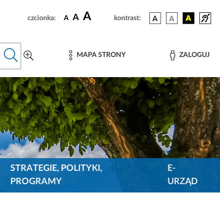
A
A
czcionka:
A
kontrast:
MAPA STRONY
ZALOGUJ
STRATEGIE, POLITYKI,
E-
PROGRAMY
URZĄD