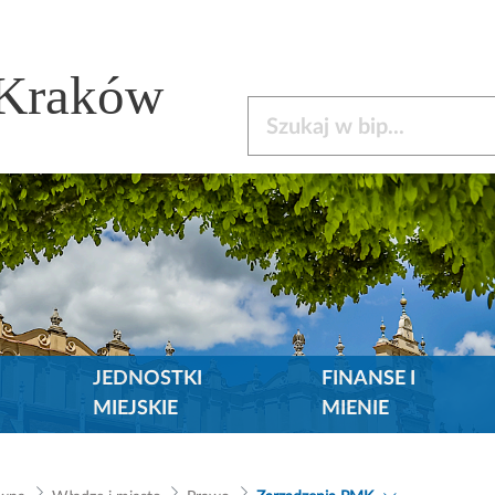
 Kraków
Szukaj w bip
JEDNOSTKI
FINANSE I
MIEJSKIE
MIENIE