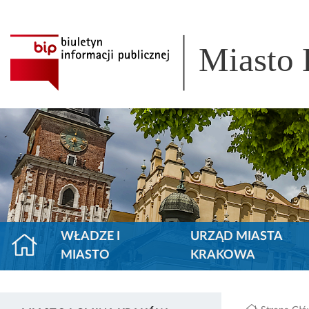
Miasto
WŁADZE I
URZĄD MIASTA
MIASTO
KRAKOWA