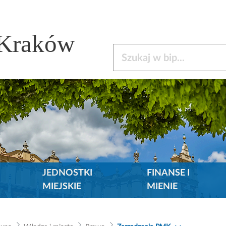
 Kraków
Szukaj w bip
JEDNOSTKI
FINANSE I
MIEJSKIE
MIENIE