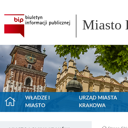
Miasto
WŁADZE I
URZĄD MIASTA
MIASTO
KRAKOWA