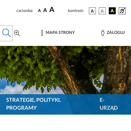
A
A
czcionka:
A
kontrast:
MAPA STRONY
ZALOGUJ
STRATEGIE, POLITYKI,
E-
PROGRAMY
URZĄD