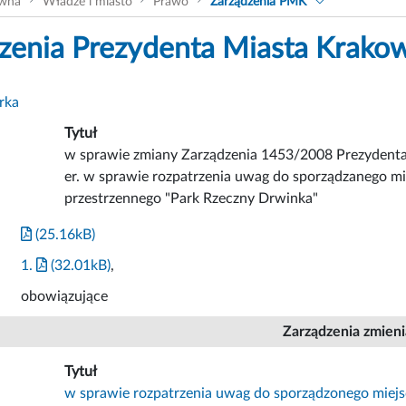
ówna
Władze i miasto
Prawo
Zarządzenia PMK
zenia Prezydenta Miasta Krako
rka
Tytuł
w sprawie zmiany Zarządzenia 1453/2008 Prezydenta
er. w sprawie rozpatrzenia uwag do sporządzanego 
przestrzennego "Park Rzeczny Drwinka"
(25.16kB)
1.
(32.01kB)
,
obowiązujące
Zarządzenia zmien
Tytuł
w sprawie rozpatrzenia uwag do sporządzonego mie