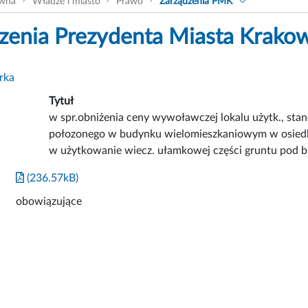
ówna
Władze i miasto
Prawo
Zarządzenia PMK
zenia Prezydenta Miasta Krako
rka
Tytuł
w spr.obniżenia ceny wywoławczej lokalu użytk., s
połozonego w budynku wielomieszkaniowym w osiedl
w użytkowanie wiecz. ułamkowej części gruntu pod 
(236.57kB)
obowiązujące