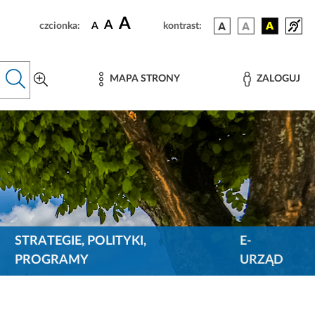
A
A
czcionka:
A
kontrast:
MAPA STRONY
ZALOGUJ
STRATEGIE, POLITYKI,
E-
PROGRAMY
URZĄD