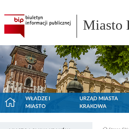
Miasto
WŁADZE I
URZĄD MIASTA
MIASTO
KRAKOWA