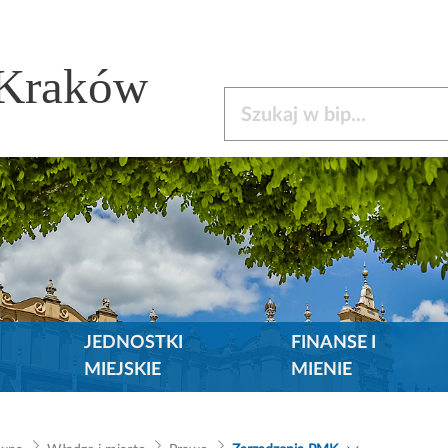
 Kraków
Szukaj w bip
JEDNOSTKI
FINANSE I
MIEJSKIE
MIENIE