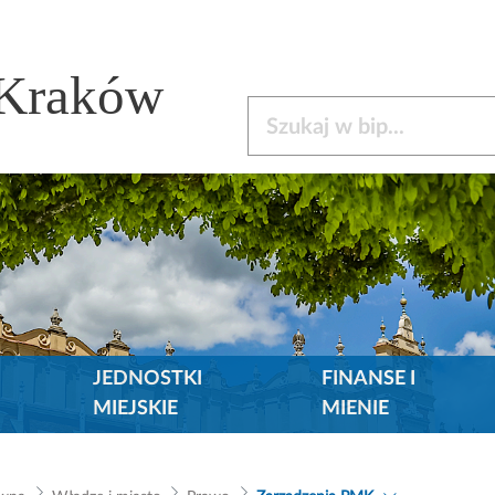
 Kraków
Szukaj w bip
JEDNOSTKI
FINANSE I
MIEJSKIE
MIENIE