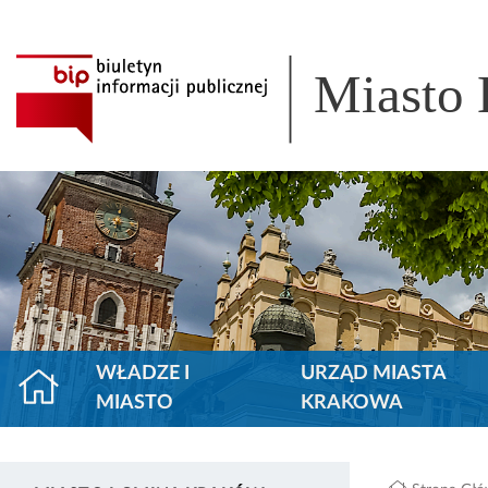
Miasto
WŁADZE I
URZĄD MIASTA
MIASTO
KRAKOWA