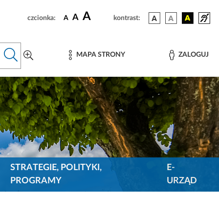
A
A
czcionka:
A
kontrast:
MAPA STRONY
ZALOGUJ
STRATEGIE, POLITYKI,
E-
PROGRAMY
URZĄD